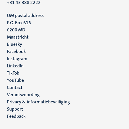
+31 43 388 2222
UM postal address
P.O. Box 616
6200 MD
Maastricht
Social
Bluesky
Facebook
media
Instagram
LinkedIn
TikTok
YouTube
Menu
Contact
Verantwoording
footer
Privacy & informatiebeveiliging
(NL)
Support
Feedback