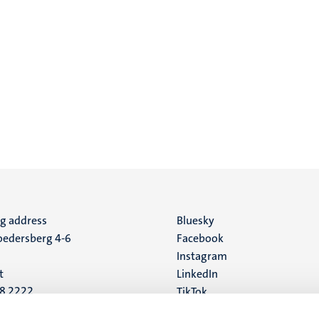
ng address
Social
Bluesky
edersberg 4-6
Facebook
media
Instagram
t
LinkedIn
88 2222
TikTok
YouTube