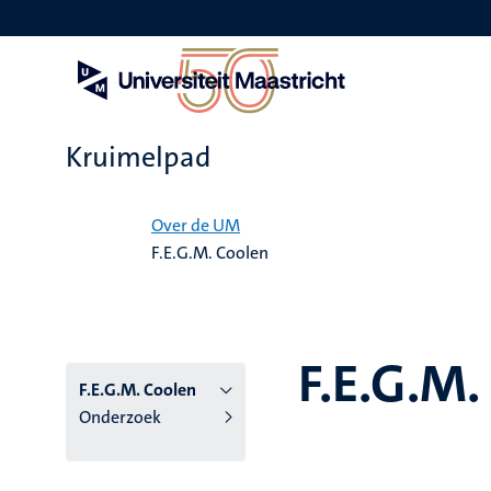
Overslaan
en
naar
de
inhoud
gaan
Kruimelpad
Home
Over de UM
F.E.G.M. Coolen
F.E.G.M.
F.E.G.M. Coolen
Onderzoek