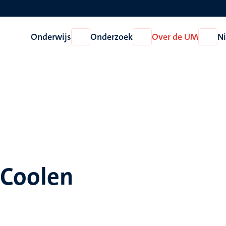
Onderwijs
Onderzoek
Over de UM
N
Open
Open
Open
Onderwijs
Onderzoek
Over
de
UM
 Coolen