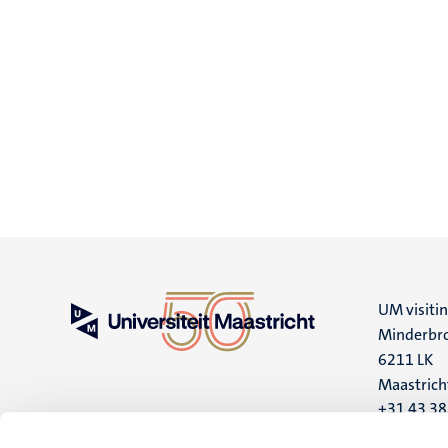
UM visiti
Minderbro
6211 LK
Maastrich
+31 43 3