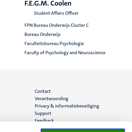
F.E.G.M. Coolen
Student Affairs Officer
FPN Bureau Onderwijs Cluster C
Bureau Onderwijs
Faculteitsbureau Psychologie
Faculty of Psychology and Neuroscience
Menu
Contact
Verantwoording
footer
Privacy & informatiebeveiliging
Support
(NL)
Feedback