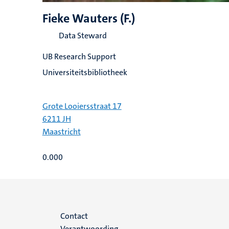
Fieke Wauters (F.)
Data Steward
UB Research Support
Universiteitsbibliotheek
Grote Looiersstraat 17
6211 JH
Maastricht
0.000
Menu
Contact
Verantwoording