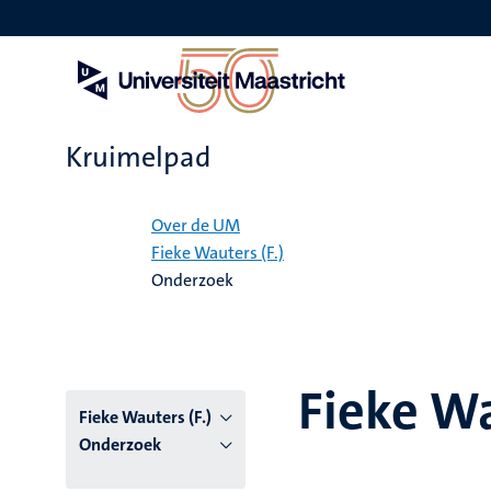
Overslaan
en
naar
de
inhoud
gaan
Kruimelpad
Home
Over de UM
Fieke Wauters (F.)
Onderzoek
Fieke Wa
Fieke Wauters (F.)
Onderzoek