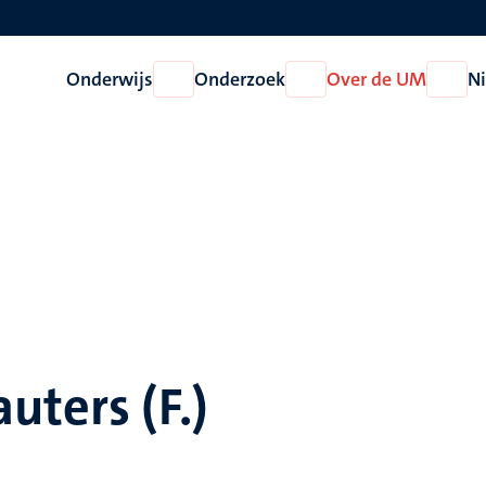
Onderwijs
Onderzoek
Over de UM
N
Open
Open
Open
Onderwijs
Onderzoek
Over
de
UM
uters (F.)