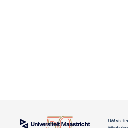
UM visiti
Minderbro