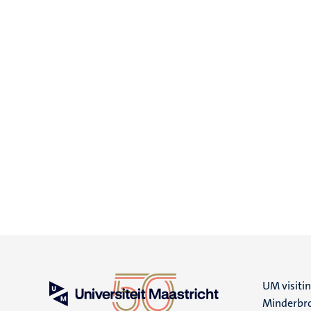
UM visiti
Minderbro