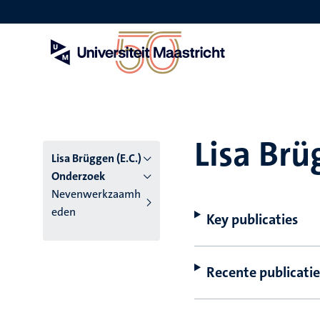
Overslaan
en
naar
de
inhoud
gaan
Lisa Brü
Lisa Brüggen (E.C.)
Onderzoek
Nevenwerkzaamh
eden
Key publicaties
Recente publicatie