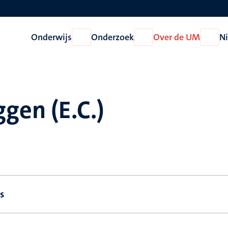
Onderwijs
Onderzoek
Over de UM
N
Open
Open
Open
Onderwijs
Onderzoek
Over
de
UM
ggen (E.C.)
s