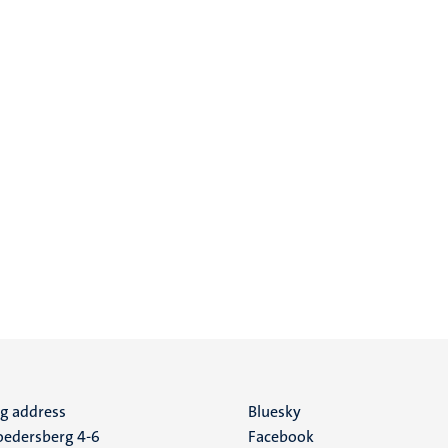
ng address
Social
Bluesky
edersberg 4-6
Facebook