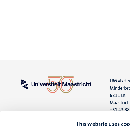
UM visiti
Minderbro
6211 LK
Maastrich
+31 43 3
UM postal
This website uses coo
P.O. Box 6