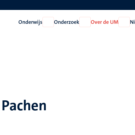
Onderwijs
Onderzoek
Over de UM
N
Open
Open
Open
Onderwijs
Onderzoek
Over
de
UM
. Pachen