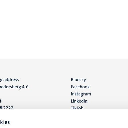
ng address
Social
Bluesky
edersberg 4-6
Facebook
media
Instagram
t
LinkedIn
88 2222
TikTok
YouTube
 address
kies
16