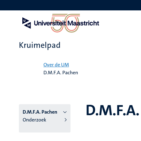
Overslaan
en
naar
de
inhoud
gaan
Kruimelpad
Home
Over de UM
D.M.F.A. Pachen
D.M.F.A
D.M.F.A. Pachen
Onderzoek