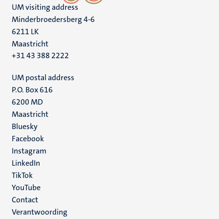
UM visiting address
Minderbroedersberg 4-6
6211 LK
Maastricht
+31 43 388 2222
UM postal address
P.O. Box 616
6200 MD
Maastricht
Social
Bluesky
Facebook
media
Instagram
LinkedIn
TikTok
YouTube
Menu
Contact
Verantwoording
footer