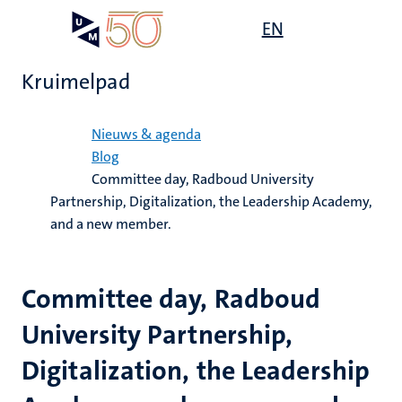
Overslaan
Open
EN
Search
My
en
UM
menu
on
naar
the
Kruimelpad
de
websit
inhoud
Home
gaan
Nieuws & agenda
Blog
Committee day, Radboud University
Partnership, Digitalization, the Leadership Academy,
and a new member.
Committee day, Radboud
University Partnership,
Digitalization, the Leadership