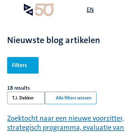
Overslaan
Open
EN
Search
My
en
UM
menu
on
naar
the
de
websit
inhoud
Nieuwste blog artikelen
gaan
Filters
18 results
T.J. Dekker
Alle filters wissen
Zoektocht naar een nieuwe voorzitter,
strategisch programma, evaluatie van