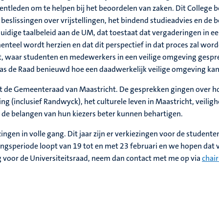
entleden om te helpen bij het beoordelen van zaken. Dit College
slissingen over vrijstellingen, het bindend studieadvies en de 
uidige taalbeleid aan de UM, dat toestaat dat vergaderingen in 
omenteel wordt herzien en dat dit perspectief in dat proces zal 
 waar studenten en medewerkers in een veilige omgeving gesprekk
s de Raad benieuwd hoe een daadwerkelijk veilige omgeving ka
 de Gemeenteraad van Maastricht. De gesprekken gingen over h
(inclusief Randwyck), het culturele leven in Maastricht, veilig
e de belangen van hun kiezers beter kunnen behartigen.
ngen in volle gang. Dit jaar zijn er verkiezingen voor de studente
lingsperiode loopt van 19 tot en met 23 februari en we hopen dat
ing voor de Universiteitsraad, neem dan contact met me op via
chai