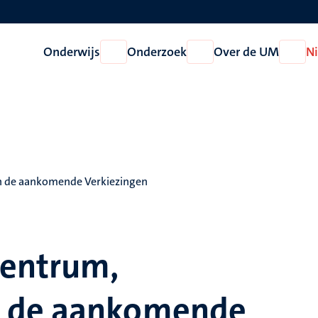
Onderwijs
Onderzoek
Over de UM
N
Open
Open
Open
Onderwijs
Onderzoek
Over
de
UM
 de aankomende Verkiezingen
entrum,
n de aankomende