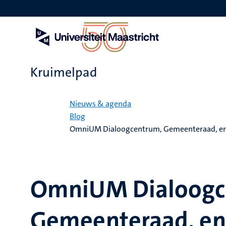
Overslaan
en
naar
de
inhoud
gaan
Kruimelpad
Home
Nieuws & agenda
Blog
OmniUM Dialoogcentrum, Gemeenteraad, en
OmniUM Dialoogc
Gemeenteraad, e