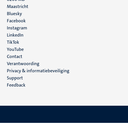
Maastricht
Social
Bluesky
Facebook
media
Instagram
LinkedIn
TikTok
YouTube
Menu
Contact
Verantwoording
footer
Privacy & informatiebeveiliging
(NL)
Support
Feedback