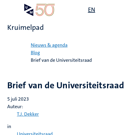
Overslaan
Open
EN
Search
My
en
UM
menu
on
naar
the
Kruimelpad
de
websit
inhoud
Home
gaan
Nieuws & agenda
Blog
Brief van de Universiteitsraad
Brief van de Universiteitsraad
5 juli 2023
Auteur:
T.J. Dekker
in
Universiteitsraad