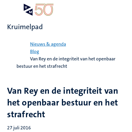
Overslaan
Open
Search
My
en
UM
menu
on
naar
the
Kruimelpad
de
websit
inhoud
Home
gaan
Nieuws & agenda
Blog
Van Rey en de integriteit van het openbaar
bestuur en het strafrecht
Van Rey en de integriteit van
het openbaar bestuur en het
strafrecht
27 juli 2016