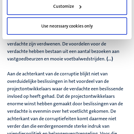
corruptie, bij het verwijt dat de verdachte giften heeft
Customize
gevraagd en aangenomen van projectontwikkelaars met
wie hij als wethouder zaken moest doen. Dat was fout.
Use necessary cookies only
Wat van belang is hier, is dat helemaal niet uit de verf
komt dat er grote bedragen euro’s in de zakken van de
verdachte zijn verdwenen. De voordelen voor de
verdachte hebben bestaan uit een aantal bezoeken aan
vastgoedbeurzen en mooie voetbalwedstrijden.
(...)
Aan de achterkant van de corruptie blijkt niet van
overduidelijke beslissingen in het voordeel van de
projectontwikkelaars waar de verdachte een beslissende
invloed op heeft gehad. Dat de projectontwikkelaars
enorme winst hebben gemaakt door beslissingen van de
verdachte is evenmin over het voetlicht gekomen. De
achterkant van de corruptiefeiten komt daarmee niet
verder dan die eerdergenoemde sterke indruk van
vriendjespolitiek en belangenverstrengeling. Voor die