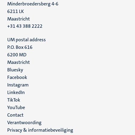
Minderbroedersberg 4-6
6211 LK
Maastricht
+31 43 388 2222
UM postal address
P.O. Box 616
6200 MD
Maastricht
Social
Bluesky
Facebook
media
Instagram
LinkedIn
TikTok
YouTube
Menu
Contact
Verantwoording
footer
Privacy & informatiebeveiliging
(NL)