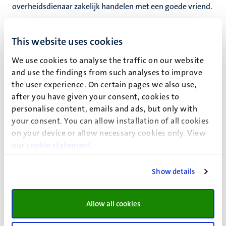
overheidsdienaar zakelijk handelen met een goede vriend.
In dat licht is ook de corruptie cruciaal, want het schaadt
de democratie en het openbaar bestuur. Het is dan minder
This website uses cookies
van belang dat er in casu geen grote bedragen wisselden
We use cookies to analyse the traffic on our website
of enorme voordelen. Voldoende is dat er corruptie was.
and use the findings from such analyses to improve
Deze dient zwaar te wegen en ook moet ook aangerekend
the user experience. On certain pages we also use,
worden. Schuldig zonder oplegging van straf voor dat
after you have given your consent, cookies to
delict is dan geen goed signaal. Dan leidt iedere corruptie
personalise content, emails and ads, but only with
door een publiek figuur die immers ook publiekelijk
your consent. You can allow installation of all cookies
geschaad wordt door een strafproces tot een lage straf,
on your device or allow necessary cookies only. View
terwijl het er toch ook om gaat de integriteit van het
our
cookie statement
.
openbaar bestuur te bewaken. Dat de Rechtbank dat
aspect niet relevant acht, maakt het openbaar bestuur tot
Show details
verliezer.
Enkele relevante overwegingen uit het vonnis van de
Allow all cookies
rechtbank:
Deze verwijten blijven steken aan de voorkant van de