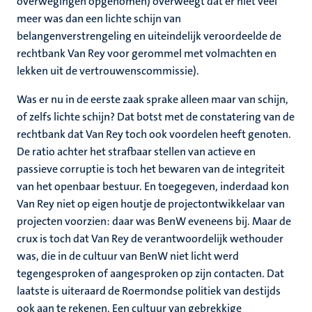
overwegingen opgenomen) overweegt dat er niet veel
meer was dan een lichte schijn van
belangenverstrengeling en uiteindelijk veroordeelde de
rechtbank Van Rey voor gerommel met volmachten en
lekken uit de vertrouwenscommissie).
Was er nu in de eerste zaak sprake alleen maar van schijn,
of zelfs lichte schijn? Dat botst met de constatering van de
rechtbank dat Van Rey toch ook voordelen heeft genoten.
De ratio achter het strafbaar stellen van actieve en
passieve corruptie is toch het bewaren van de integriteit
van het openbaar bestuur. En toegegeven, inderdaad kon
Van Rey niet op eigen houtje de projectontwikkelaar van
projecten voorzien: daar was BenW eveneens bij. Maar de
crux is toch dat Van Rey de verantwoordelijk wethouder
was, die in de cultuur van BenW niet licht werd
tegengesproken of aangesproken op zijn contacten. Dat
laatste is uiteraard de Roermondse politiek van destijds
ook aan te rekenen. Een cultuur van gebrekkige