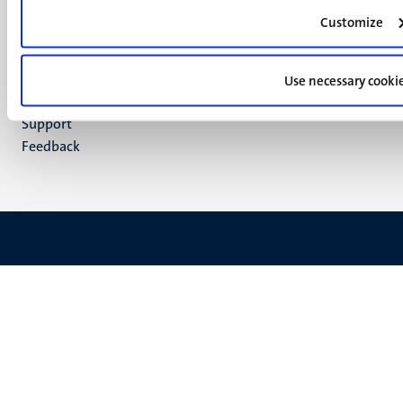
TikTok
Customize
YouTube
Menu
Contact
Verantwoording
Use necessary cooki
footer
Privacy & informatiebeveiliging
(NL)
Support
Feedback