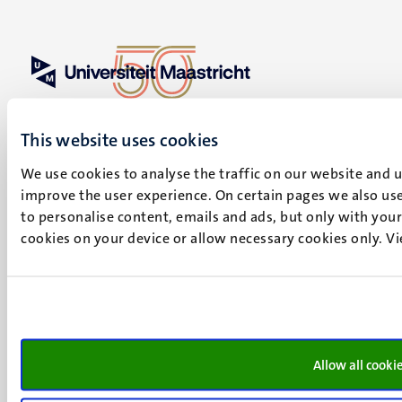
UM visiting address
Minderbroedersberg 4-6
This website uses cookies
6211 LK
Maastricht
We use cookies to analyse the traffic on our website and 
+31 43 388 2222
improve the user experience. On certain pages we also use
to personalise content, emails and ads, but only with your 
UM postal address
cookies on your device or allow necessary cookies only. V
P.O. Box 616
6200 MD
Maastricht
Social
Bluesky
Facebook
media
Allow all cooki
Instagram
LinkedIn