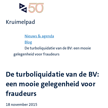
Overslaan
Open
Search
My
en
UM
menu
on
naar
the
Kruimelpad
de
websit
inhoud
Home
gaan
Nieuws & agenda
Blog
De turboliquidatie van de BV: een mooie
gelegenheid voor fraudeurs
De turboliquidatie van de BV:
een mooie gelegenheid voor
fraudeurs
18 november 2015