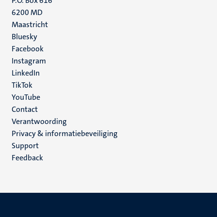
P.O. Box 616
6200 MD
Maastricht
Social
Bluesky
Facebook
media
Instagram
LinkedIn
TikTok
YouTube
Menu
Contact
Verantwoording
footer
Privacy & informatiebeveiliging
(NL)
Support
Feedback