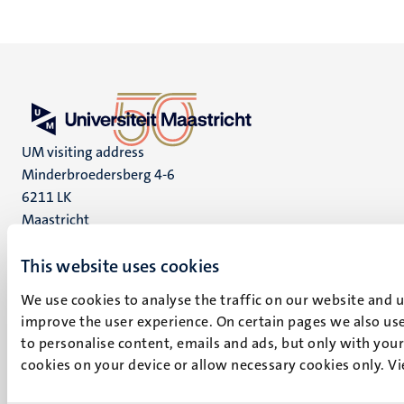
UM visiting address
Minderbroedersberg 4-6
6211 LK
Maastricht
+31 43 388 2222
This website uses cookies
UM postal address
We use cookies to analyse the traffic on our website and 
P.O. Box 616
improve the user experience. On certain pages we also use
6200 MD
to personalise content, emails and ads, but only with your 
Maastricht
cookies on your device or allow necessary cookies only. V
Social
Bluesky
Facebook
media