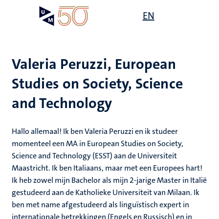
Overslaan
Open
EN
Search
My
en
UM
menu
on
naar
the
de
websit
inhoud
Valeria Peruzzi, European
gaan
Studies on Society, Science
and Technology
Hallo allemaal! Ik ben Valeria Peruzzi en ik studeer
momenteel een MA in European Studies on Society,
Science and Technology (ESST) aan de Universiteit
Maastricht. Ik ben Italiaans, maar met een Europees hart!
Ik heb zowel mijn Bachelor als mijn 2-jarige Master in Italië
gestudeerd aan de Katholieke Universiteit van Milaan. Ik
ben met name afgestudeerd als linguïstisch expert in
internationale betrekkingen (Engels en Russisch) en in