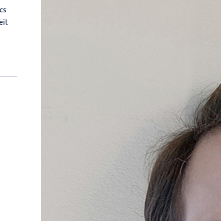
cs
eit