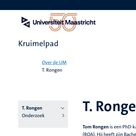
Overslaan
en
naar
de
inhoud
gaan
Kruimelpad
Home
Over de UM
T. Rongen
T. Rong
T. Rongen
Onderzoek
Tom Rongen
is een PhD-k
(ROA). Hij heeft zijn Ba