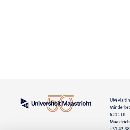
UM visiti
Minderbro
6211 LK
Maastrich
+31 43 3