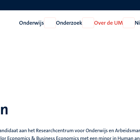
Onderwijs
Onderzoek
Over de UM
N
Open
Open
Open
Onderwijs
Onderzoek
Over
de
UM
en
andidaat aan het Researchcentrum voor Onderwijs en Arbeidsma
chelor Economics & Business Economics met een minor in Human a