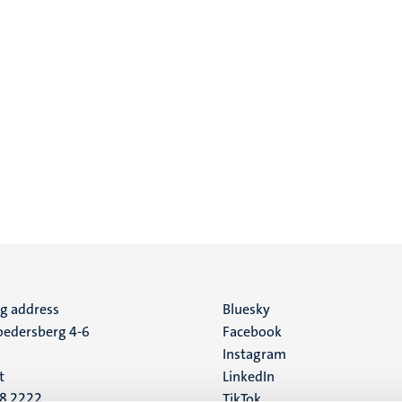
ng address
Social
Bluesky
edersberg 4-6
Facebook
media
Instagram
t
LinkedIn
88 2222
TikTok