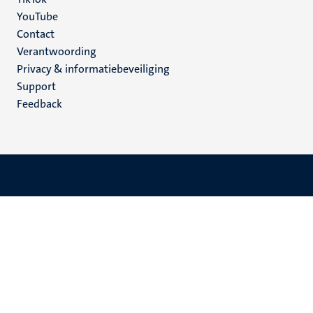
YouTube
Menu
Contact
Verantwoording
footer
Privacy & informatiebeveiliging
(NL)
Support
Feedback