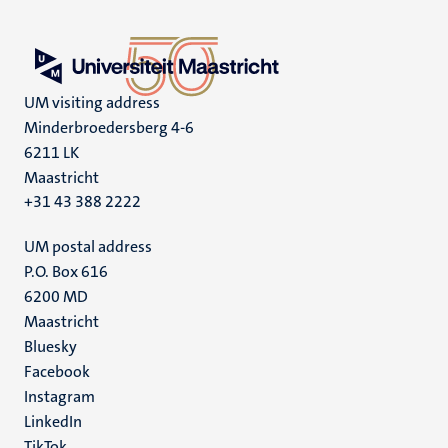
UM visiting address
Minderbroedersberg 4-6
6211 LK
Maastricht
+31 43 388 2222
UM postal address
P.O. Box 616
6200 MD
Maastricht
Social
Bluesky
Facebook
media
Instagram
LinkedIn
TikTok