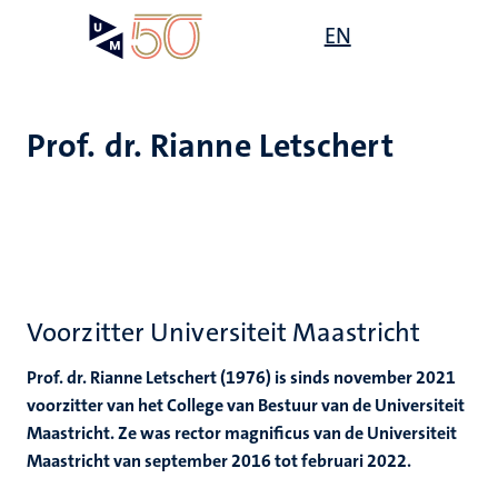
Overslaan
Open
EN
Search
My
en
UM
menu
on
naar
the
de
websit
inhoud
Prof. dr. Rianne Letschert
gaan
ten
tie
ecentra
s
Voorzitter Universiteit Maastricht
en
Prof. dr. Rianne Letschert (1976) is sinds november 2021
voorzitter van het College van Bestuur van de Universiteit
Maastricht. Ze was rector magnificus van de Universiteit
Maastricht van september 2016 tot februari 2022.