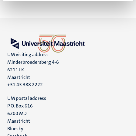
UM visiting address
Minderbroedersberg 4-6
6211 LK
Maastricht
+31 43 388 2222
UM postal address
P.O. Box 616
6200 MD
Maastricht
Social
Bluesky