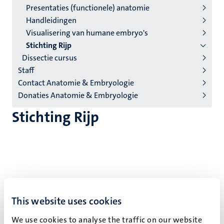
Presentaties (functionele) anatomie
(NL)
Handleidingen
Visualisering van humane embryo's
Stichting Rijp
Dissectie cursus
Staff
Contact Anatomie & Embryologie
Donaties Anatomie & Embryologie
Stichting Rijp
This website uses cookies
De “Stichting Rijp” ondersteunt het “Embryo4d”
programma door bij te dragen in de aanschaf van
We use cookies to analyse the traffic on our website