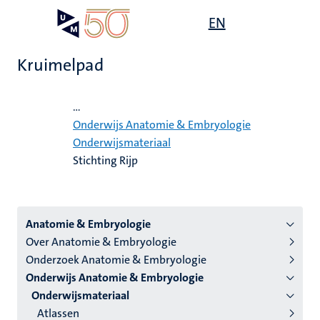
Overslaan
Open
EN
Search
My
en
UM
menu
on
naar
the
Kruimelpad
de
websit
inhoud
Home
gaan
...
Onderwijs Anatomie & Embryologie
Onderwijsmateriaal
Stichting Rijp
Menu
Anatomie & Embryologie
Over Anatomie & Embryologie
instituten
Onderzoek Anatomie & Embryologie
niveau
Onderwijs Anatomie & Embryologie
2/3
Onderwijsmateriaal
Nederlands
Atlassen