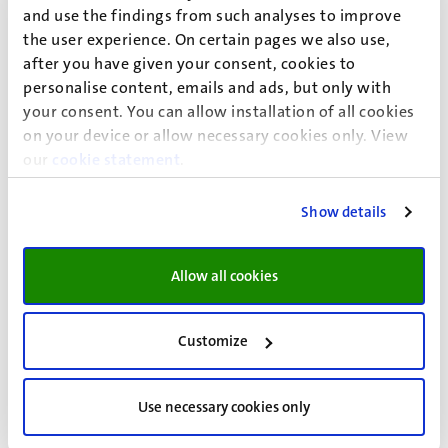
computers, computerprogramma’s en de aanstelling van
and use the findings from such analyses to improve
onderzoekers.
the user experience. On certain pages we also use,
after you have given your consent, cookies to
Jaarverslag Stichting Rijp 2012
personalise content, emails and ads, but only with
Jaarverslag Stichting Rijp 2013
your consent. You can allow installation of all cookies
Jaarverslag Stichting Rijp 2014
on your device or allow necessary cookies only. View
Jaarverslag Stichting Rijp 2015
our
cookie statement
.
Jaarverslag Stichtnig Rijp 2016
Jaarverslag Stichting Rijp 2017
Show details
Jaarverslag Stichting Rijp 2018
Jaarverslag Stichting Rijp 2019
Allow all cookies
Jaarverslag Stichting Rijp 2020
Jaarverslag Stichting Rijp 2021
Jaarverslag Stichting Rijp 2022
Customize
Jaarverslag Stichting Rijp 2023
Jaarverslag Stichting Rijp 2024
Jaarverslag Stichting Rijp 2025
Use necessary cookies only