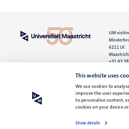
UM visiti
Minderbro
6211 LK
Maastrich
+31 43 3
UM postal
This website uses coo
P.O. Box 6
We use cookies to analyse
6200 MD
improve the user experien
Maastrich
to personalise content, e
cookies on your device o
Show details