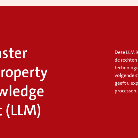
ster
Deze LLM i
de rechten
Property
technologi
volgende st
geeft u exp
wledge
processen.
 (LLM)