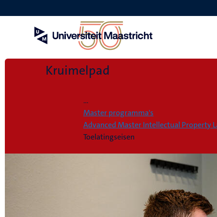
Overslaan
en
naar
de
inhoud
gaan
Kruimelpad
Home
...
Master programma's
Advanced Master Intellectual Propert
Toelatingseisen