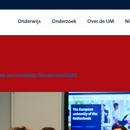
Onderwijs
Onderzoek
Over de UM
N
Open
Open
Open
Onderwijs
Onderzoek
Over
de
UM
y Law and Knowledge Management (LLM)