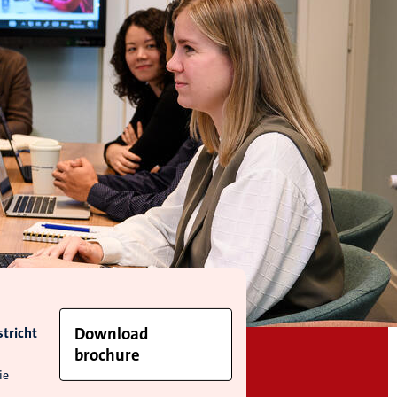
tricht
Download
brochure
ie