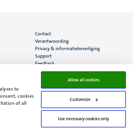
Menu
Contact
Verantwoording
footer
Privacy & informatiebeveiliging
Support
(NL)
Feedback
Allow all cookies
alyses to
consent, cookies
Customize
lation of all
Use necessary cookies only