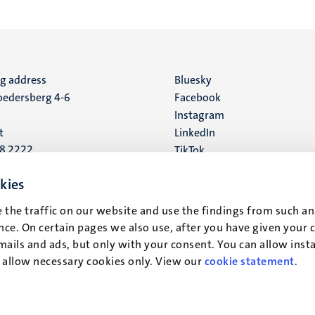
ng address
Social
Bluesky
edersberg 4-6
Facebook
media
Instagram
t
LinkedIn
88 2222
TikTok
YouTube
 address
kies
16
 the traffic on our website and use the findings from such an
ce. On certain pages we also use, after you have given your 
t
mails and ads, but only with your consent. You can allow instal
r allow necessary cookies only. View our
cookie statement
.