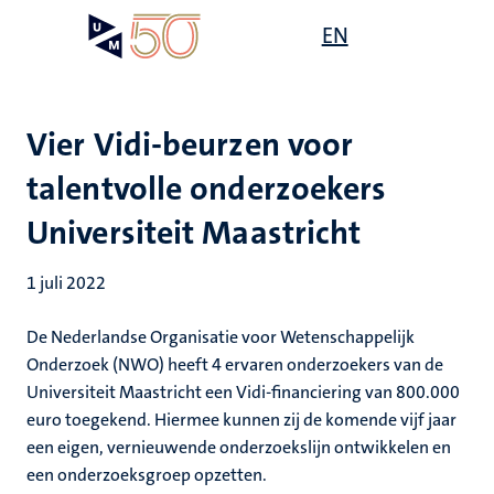
Overslaan
Open
EN
Search
My
en
UM
menu
on
naar
the
de
websit
inhoud
Vier Vidi-beurzen voor
gaan
talentvolle onderzoekers
Universiteit Maastricht
1 juli 2022
De Nederlandse Organisatie voor Wetenschappelijk
Onderzoek (NWO) heeft 4 ervaren onderzoekers van de
Universiteit Maastricht een Vidi-financiering van 800.000
euro toegekend. Hiermee kunnen zij de komende vijf jaar
een eigen, vernieuwende onderzoekslijn ontwikkelen en
een onderzoeksgroep opzetten.