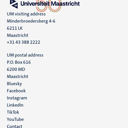
UM visiting address
Minderbroedersberg 4-6
6211 LK
Maastricht
+31 43 388 2222
UM postal address
P.O. Box 616
6200 MD
Maastricht
Social
Bluesky
Facebook
media
Instagram
LinkedIn
TikTok
YouTube
Menu
Contact