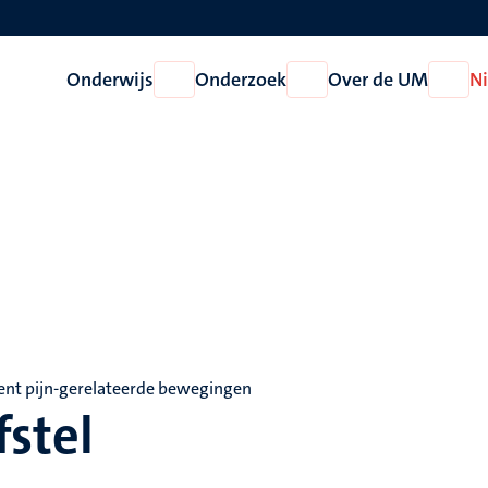
Onderwijs
Onderzoek
Over de UM
N
Open
Open
Open
Onderwijs
Onderzoek
Over
de
UM
rent pijn-gerelateerde bewegingen
fstel