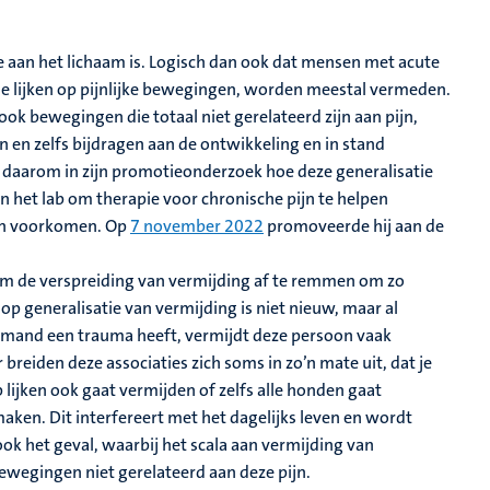
hade aan het lichaam is. Logisch dan ook dat mensen met acute
ie lijken op pijnlijke bewegingen, worden meestal vermeden.
k bewegingen die totaal niet gerelateerd zijn aan pijn,
n en zelfs bijdragen aan de ontwikkeling en in stand
t daarom in zijn promotieonderzoek hoe deze generalisatie
 het lab om therapie voor chronische pijn te helpen
ijn voorkomen. Op
7 november 2022
promoveerde hij aan de
om de verspreiding van vermijding af te remmen om zo
op generalisatie van vermijding is niet nieuw, maar al
emand een trauma heeft, vermijdt deze persoon vaak
breiden deze associaties zich soms in zo’n mate uit, dat je
lijken ook gaat vermijden of zelfs alle honden gaat
ken. Dit interfereert met het dagelijks leven en wordt
ok het geval, waarbij het scala aan vermijding van
ewegingen niet gerelateerd aan deze pijn.