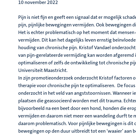
10 november 2022
Pijn is niet fijn en geeft een signaal dat er mogelijk sc
pijn, pijnlijke bewegingen vermijden. Ook bewegingen d
Het is echter problematisch op het moment dat mensen oo
vermijden. Dit kan het dagelijks leven ernstig beïnvloede
houding van chronische pijn. Kristof Vandael onderzoch
van pijn-gerelateerde vermijding kan worden afgeremd in
optimaliseren of zelfs de ontwikkeling tot chronische p
Universiteit Maastricht.
In zijn promotieonderzoek onderzocht Kristof factoren 
therapie voor chronische pijn te optimaliseren. De focus 
onderzocht in het veld van angststoornissen. Wanneer i
plaatsen die geassocieerd worden met dit trauma. Echter 
bijvoorbeeld na een beet door een hond, honden die erop 
vermijden en daarom niet meer een wandeling durft te ma
daarom problematisch. Voor pijnlijke bewegingen is dit o
bewegingen op den duur uitbreidt tot een ‘waaier’ aan b