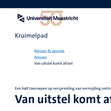
Overslaan
en
naar
de
inhoud
gaan
Kruimelpad
Home
Nieuws & agenda
Nieuws
Van uitstel komt afstel
Een halt toeroepen op verspreiding van vermijding omt
Van uitstel komt a