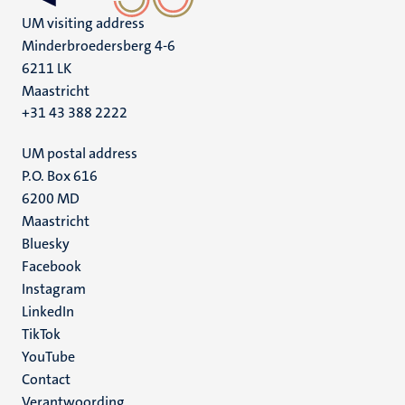
UM visiting address
Minderbroedersberg 4-6
6211 LK
Maastricht
+31 43 388 2222
UM postal address
P.O. Box 616
6200 MD
Maastricht
Social
Bluesky
Facebook
media
Instagram
LinkedIn
TikTok
YouTube
Menu
Contact
Verantwoording