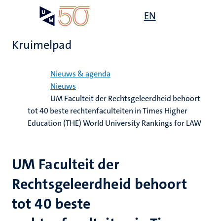
Overslaan
Open
EN
Search
My
en
UM
menu
on
naar
the
Kruimelpad
de
websit
inhoud
Home
gaan
Nieuws & agenda
Nieuws
UM Faculteit der Rechtsgeleerdheid behoort
tot 40 beste rechtenfaculteiten in Times Higher
Education (THE) World University Rankings for LAW
UM Faculteit der
Rechtsgeleerdheid behoort
tot 40 beste