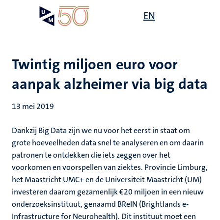
Overslaan
Open
EN
Search
My
en
UM
menu
on
naar
the
de
websit
inhoud
Twintig miljoen euro voor
gaan
aanpak alzheimer via big data
13 mei 2019
Dankzij Big Data zijn we nu voor het eerst in staat om
grote hoeveelheden data snel te analyseren en om daarin
patronen te ontdekken die iets zeggen over het
voorkomen en voorspellen van ziektes. Provincie Limburg,
het Maastricht UMC+ en de Universiteit Maastricht (UM)
investeren daarom gezamenlijk €20 miljoen in een nieuw
onderzoeksinstituut, genaamd BReIN (Brightlands e-
Infrastructure for Neurohealth). Dit instituut moet een