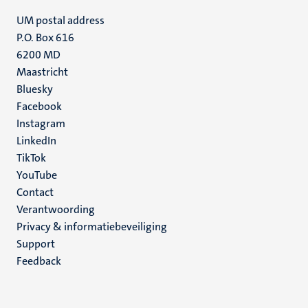
UM postal address
P.O. Box 616
6200 MD
Maastricht
Social
Bluesky
Facebook
media
Instagram
LinkedIn
TikTok
YouTube
Menu
Contact
Verantwoording
footer
Privacy & informatiebeveiliging
(NL)
Support
Feedback