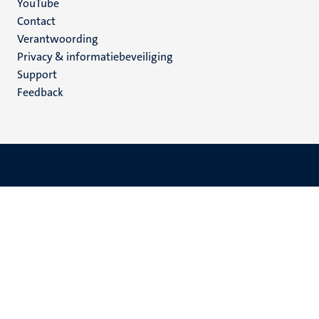
YouTube
Menu
Contact
Verantwoording
footer
Privacy & informatiebeveiliging
(NL)
Support
Feedback