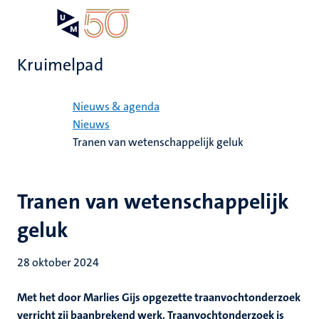
Overslaan
Open
Search
My
en
UM
menu
on
naar
the
Kruimelpad
de
websit
inhoud
Home
gaan
Nieuws & agenda
Nieuws
Tranen van wetenschappelijk geluk
Tranen van wetenschappelijk
geluk
28 oktober 2024
Met het door Marlies Gijs opgezette traanvochtonderzoek
verricht zij baanbrekend werk. Traanvochtonderzoek is