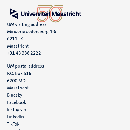
UM visiting address
Minderbroedersberg 4-6
6211 LK
Maastricht
+31 43 388 2222
UM postal address
P.O. Box 616
6200 MD
Maastricht
Social
Bluesky
Facebook
media
Instagram
LinkedIn
TikTok