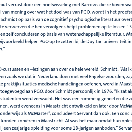
dt verrast door een briefwisseling met Barrows die ze boven water
il van mening over wat het doel was van PGO, wordt in het proef
chmidt op basis van de cognitief psychologische literatuur overt
 te verwerven die hen vervolgens helpt problemen op te lossen.” 
reen zelf concluderen op basis van wetenschappelijke literatuur. 
 bijvoorbeeld helpen PGO op te zetten bij de Duy Tan universiteit
m.”
cursussen en –lezingen aan over de hele wereld. Schmidt: “Als ik 
ven zoals we dat in Nederland doen met veel Engelse woorden, zag 
te praktijksituaties medische handelingen oefenen, werd in Maast
oegevoegd aan PGO, door Schmidt persoonlijk in 1976. “Ik zat al
 die studenten werd verwacht. Het was een rommelig geheel en die
jnen, werd eveneens in Maastricht ontwikkeld en later door McMa
onderwijs als McMaster”, concludeert Servant dan ook. Een conclu
 konden kopiëren in Maastricht. Al was het maar omdat hun opleid
wij een zesjarige opleiding voor soms 18-jarigen aanboden.” Serva