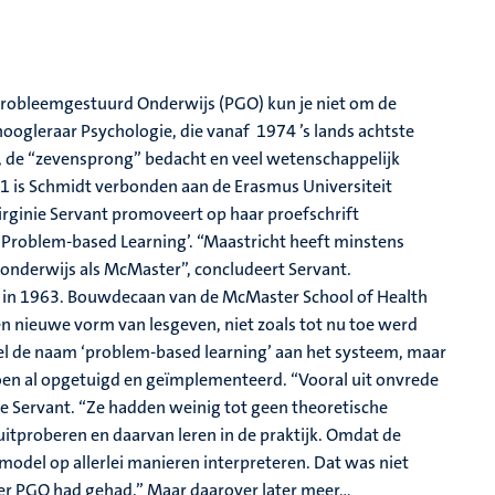
n Probleemgestuurd Onderwijs (PGO) kun je niet om de
hoogleraar Psychologie, die vanaf 1974 ’s lands achtste
, de “zevensprong” bedacht en veel wetenschappelijk
 is Schmidt verbonden aan de Erasmus Universiteit
irginie Servant promoveert op haar proefschrift
of Problem-based Learning’. “Maastricht heeft minstens
 onderwijs als McMaster”, concludeert Servant.
l in 1963. Bouwdecaan van de McMaster School of Health
en nieuwe vorm van lesgeven, niet zoals tot nu toe werd
l de naam ‘problem-based learning’ aan het systeem, maar
toen al opgetuigd en geïmplementeerd. “Vooral uit onvrede
ie Servant. “Ze hadden weinig tot geen theoretische
itproberen en daarvan leren in de praktijk. Omdat de
t model op allerlei manieren interpreteren. Dat was niet
over PGO had gehad.” Maar daarover later meer…