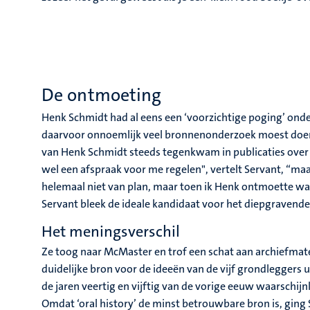
De ontmoeting
Henk Schmidt had al eens een ‘voorzichtige poging’ onde
daarvoor onnoemlijk veel bronnenonderzoek moest doen e
van Henk Schmidt steeds tegenkwam in publicaties over P
wel een afspraak voor me regelen", vertelt Servant, “ma
helemaal niet van plan, maar toen ik Henk ontmoette was
Servant bleek de ideale kandidaat voor het diepgravende 
Het meningsverschil
Ze toog naar McMaster en trof een schat aan archiefmate
duidelijke bron voor de ideeën van de vijf grondleggers 
de jaren veertig en vijftig van de vorige eeuw waarschijnl
Omdat ‘oral history’ de minst betrouwbare bron is, ging 