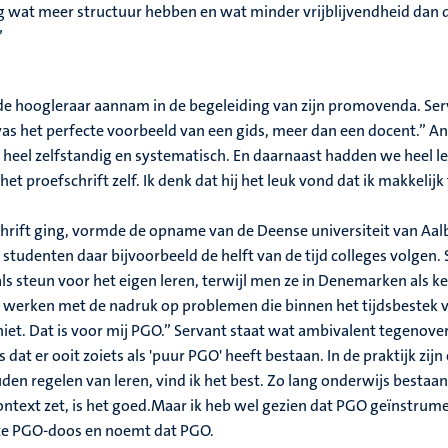
ag wat meer structuur hebben en wat minder vrijblijvendheid dan
”
e de hoogleraar aannam in de begeleiding van zijn promovenda. Ser
was het perfecte voorbeeld van een gids, meer dan een docent.” A
heel zelfstandig en systematisch. En daarnaast hadden we heel leu
t proefschrift zelf. Ik denk dat hij het leuk vond dat ik makkelijk
schrift ging, vormde de opname van de Deense universiteit van Aalb
tudenten daar bijvoorbeeld de helft van de tijd colleges volgen. 
d als steun voor het eigen leren, terwijl men ze in Denemarken als 
jes werken met de nadruk op problemen die binnen het tijdsbeste
 niet. Dat is voor mij PGO.” Servant staat wat ambivalent tegenov
s dat er ooit zoiets als 'puur PGO' heeft bestaan. In de praktijk zij
uden regelen van leren, vind ik het best. Zo lang onderwijs bestaan
ntext zet, is het goed.Maar ik heb wel gezien dat PGO geïnstrumen
ote PGO-doos en noemt dat PGO.