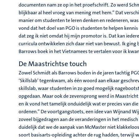
documenten nam ze op in het proefschrift. Zo werd Schmi
blijkbaar al heel vroeg van mening met hem.” Dat versch
manier om studenten te leren denken en redeneren, was S
vond dat het doel van PGO is studenten te helpen kennis
dat zeg ik niet omdat hij mijn promotor is. Dat kan iede
curricula ontwikkelen zich daar niet van bewust. Ik ging
Barrows boek in het Vietnamees te vertalen voor ik kwa
De Maastrichtse touch
Zowel Schmidt als Barrows boden in de jaren tachtig PGO-
‘Skillslab’ tegenkwam, als één woord aan elkaar geschre
skillslab, waar studenten in zo goed mogelijk nageboots
opgedaan. Maar ook de zevensprong werd in Maastricht t
en ik vond het tamelijk onduidelijk wat er precies van
ordenen.” De voortgangstoets, een idee van Wijnand Wi
zoveel bijgedragen aan de veranderingen in het medisch 
duidelijk dat we de aanpak van McMaster niet klakkeloos
soort basisarts-opleiding achter de rug hadden, terwijl 