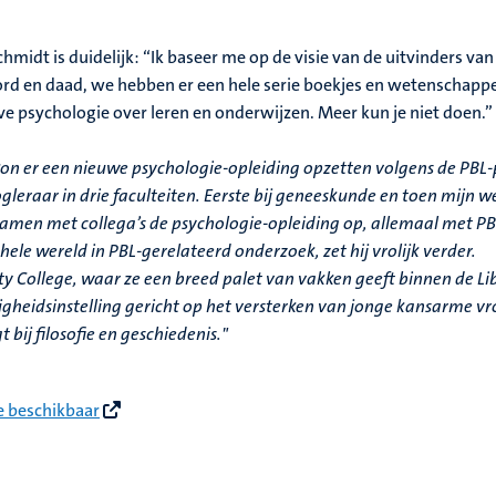
chmidt is duidelijk: “Ik baseer me op de visie van de uitvinders va
oord en daad, we hebben er een hele serie boekjes en wetenschappe
ve psychologie over leren en onderwijzen. Meer kun je niet doen.
on er een nieuwe psychologie-opleiding opzetten volgens de PBL-pr
gleraar in drie faculteiten. Eerste bij geneeskunde en toen mijn we
en met collega’s de psychologie-opleiding op, allemaal met PBL.
le wereld in PBL-gerelateerd onderzoek, zet hij vrolijk verder.
y College, waar ze een breed palet van vakken geeft binnen de Lib
dadigheidsinstelling gericht op het versterken van jonge kansarme
 bij filosofie en geschiedenis."
ne beschikbaar