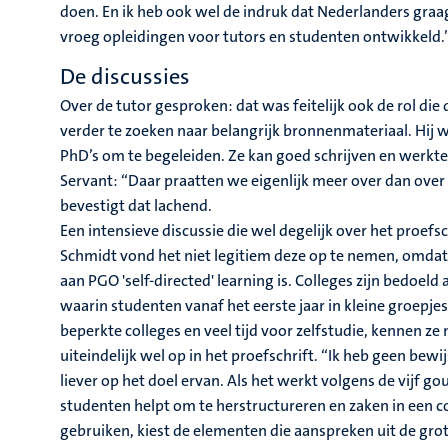
doen. En ik heb ook wel de indruk dat Nederlanders gra
vroeg opleidingen voor tutors en studenten ontwikkeld.
De discussies
Over de tutor gesproken: dat was feitelijk ook de rol di
verder te zoeken naar belangrijk bronnenmateriaal. Hij 
PhD’s om te begeleiden. Ze kan goed schrijven en werkte 
Servant: “Daar praatten we eigenlijk meer over dan over he
bevestigt dat lachend.
Een intensieve discussie die wel degelijk over het proef
Schmidt vond het niet legitiem deze op te nemen, omdat s
aan PGO 'self-directed' learning is. Colleges zijn bedoel
waarin studenten vanaf het eerste jaar in kleine groep
beperkte colleges en veel tijd voor zelfstudie, kennen ze
uiteindelijk wel op in het proefschrift. “Ik heb geen bewij
liever op het doel ervan. Als het werkt volgens de vijf go
studenten helpt om te herstructureren en zaken in een co
gebruiken, kiest de elementen die aanspreken uit de gr