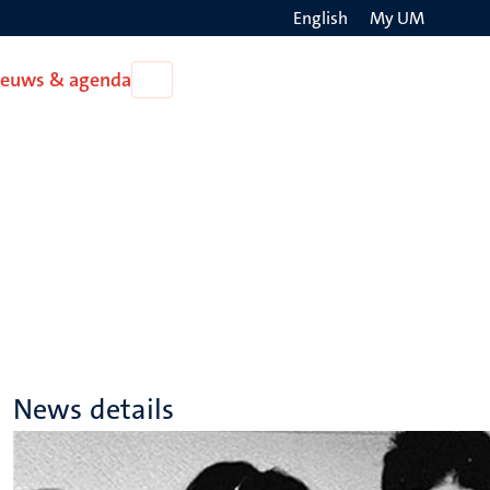
English
My UM
Search
ieuws & agenda
Open
on
Nieuws
the
&
agenda
websit
News details