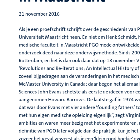
21 november 2016
Als je een proefschrift schrijft over de geschiedenis va
Universiteit Maastricht heen. En niet om Henk Schmidt, 
medische faculteit in Maastricht PGO mede ontwikkelde
onderzoek deed naar deze onderwijsmethode. Sinds 2001
Rotterdam, en het is dan ook daar dat op 18 november V
‘Revolutions and Re-iterations; An Intellectual History 
zoveel bijgedragen aan de veranderingen in het medisch
McMaster University in Canada; daar begon het allemaa
Sciences John Evans schetste als eerste de ideeën voor e
aangenomen Howard Barrows. De laatste gaf in 1974 we
dat was door Evans met vier andere ‘founding fathers’ 
met hun eigen medische opleiding eigenlijk”, zegt Virgin
ambities en waren meer bezig met het experimenteren, u
definitie van PGO later volgde dan de praktijk, kun je he
zozeer het geval geweest als je een 'klein rood boekje' 