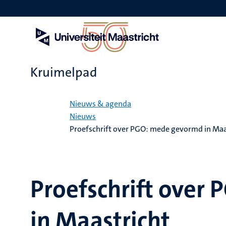
Overslaan
en
naar
de
inhoud
gaan
Kruimelpad
Home
Nieuws & agenda
Nieuws
Proefschrift over PGO: mede gevormd in Maa
Proefschrift over
in Maastricht