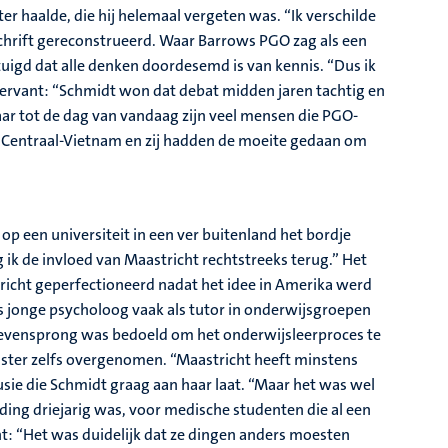
 haalde, die hij helemaal vergeten was. “Ik verschilde
schrift gereconstrueerd. Waar Barrows PGO zag als een
uigd dat alle denken doordesemd is van kennis. “Dus ik
Servant: “Schmidt won dat debat midden jaren tachtig en
Maar tot de dag van vandaag zijn veel mensen die PGO-
 in Centraal-Vietnam en zij hadden de moeite gedaan om
op een universiteit in een ver buitenland het bordje
ik de invloed van Maastricht rechtstreeks terug.” Het
richt geperfectioneerd nadat het idee in Amerika werd
s jonge psycholoog vaak als tutor in onderwijsgroepen
 zevensprong was bedoeld om het onderwijsleerproces te
ster zelfs overgenomen. “Maastricht heeft minstens
sie die Schmidt graag aan haar laat. “Maar het was wel
ing driejarig was, voor medische studenten die al een
nt: “Het was duidelijk dat ze dingen anders moesten