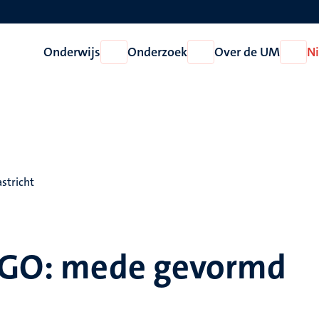
Onderwijs
Onderzoek
Over de UM
N
Open
Open
Open
Onderwijs
Onderzoek
Over
de
UM
stricht
 PGO: mede gevormd