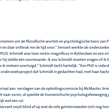
rnomen om de filosofische wortels en psychologische basis van PBL
n daar ontbrak me de tijd voor.” Servant werkte als onderzoeke
GO. Schmidt was toen rector magnificus in Rotterdam en een vrie
ar hij stelde één voorwaarde: ik zou Schmidt moeten vragen of ik
 ik meteen overtuigd.” Schmidt lacht hartelijk. “Een PhD is inde
onderzoeksproject dat Schmidt in gedachten had, met haar bachelor
riaal aan: verslagen van de opleidingscomissie bij McMaster, bri
uit naar voren, al speelde de humanistische psychologiebeweging g
ijk wel een rol.
Servant nooit blind af op wat de vele geïnterviewden zich nog her