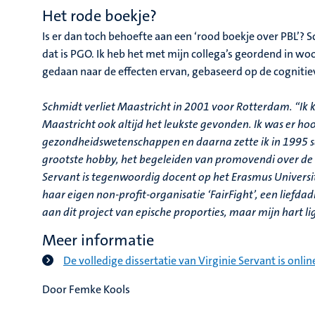
Het rode boekje?
Is er dan toch behoefte aan een ‘rood boekje over PBL’? S
dat is PGO. Ik heb het met mijn collega’s geordend in w
gedaan naar de effecten ervan, gebaseerd op de cognitie
Schmidt verliet Maastricht in 2001 voor Rotterdam. “Ik k
Maastricht ook altijd het leukste gevonden. Ik was er hoo
gezondheidswetenschappen en daarna zette ik in 1995 sam
grootste hobby, het begeleiden van promovendi over de he
Servant is tegenwoordig docent op het Erasmus Universit
haar eigen non-profit-organisatie ‘FairFight’, een lief
aan dit project van epische proporties, maar mijn hart ligt
Meer informatie
De volledige dissertatie van Virginie Servant is onli
Door Femke Kools