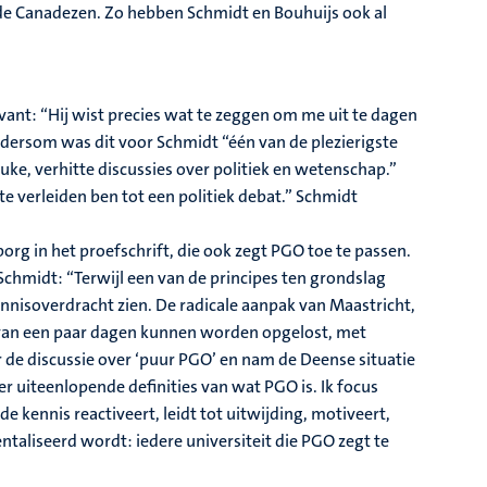
 de Canadezen. Zo hebben Schmidt en Bouhuijs ook al
vant: “Hij wist precies wat te zeggen om me uit te dagen
ndersom was dit voor Schmidt “één van de plezierigste
ke, verhitte discussies over politiek en wetenschap.”
 te verleiden ben tot een politiek debat.” Schmidt
org in het proefschrift, die ook zegt PGO toe te passen.
Schmidt: “Terwijl een van de principes ten grondslag
kennisoverdracht zien. De radicale aanpak van Maastricht,
k van een paar dagen kunnen worden opgelost, met
er de discussie over ‘puur PGO’ en nam de Deense situatie
n er uiteenlopende definities van wat PGO is. Ik focus
de kennis reactiveert, leidt tot uitwijding, motiveert,
taliseerd wordt: iedere universiteit die PGO zegt te