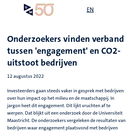
Overslaan
Open
EN
Search
My
en
UM
menu
on
naar
the
de
websit
inhoud
Onderzoekers vinden verband
gaan
tussen 'engagement' en CO2-
uitstoot bedrijven
12 augustus 2022
Investeerders gaan steeds vaker in gesprek met bedrijven
over hun impact op het milieu en de maatschappij. In
jargon heet dit engagement. Dit lijkt vruchten af te
werpen. Dat blijkt uit een onderzoek door de Universiteit
Maastricht. De onderzoekers vergeleken de resultaten van
bedrijven waar engagement plaatsvond met bedrijven