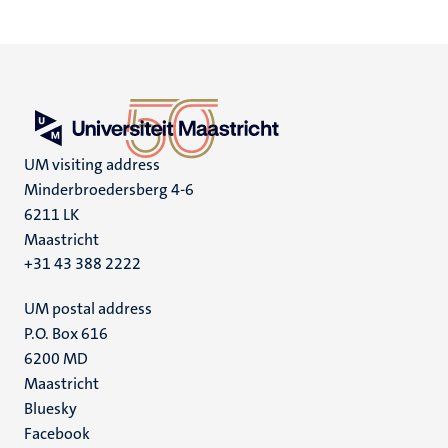
UM visiting address
Minderbroedersberg 4-6
6211 LK
Maastricht
+31 43 388 2222
UM postal address
P.O. Box 616
6200 MD
Maastricht
Social
Bluesky
Facebook
media