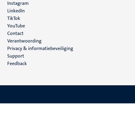
Instagram
LinkedIn
TikTok
YouTube
Menu
Contact
Verantwoording
footer
Privacy & informatiebeveiliging
(NL)
Support
Feedback