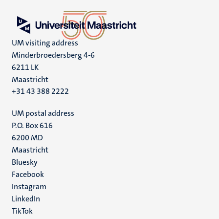
UM visiting address
Minderbroedersberg 4-6
6211 LK
Maastricht
+31 43 388 2222
UM postal address
P.O. Box 616
6200 MD
Maastricht
Social
Bluesky
Facebook
media
Instagram
LinkedIn
TikTok