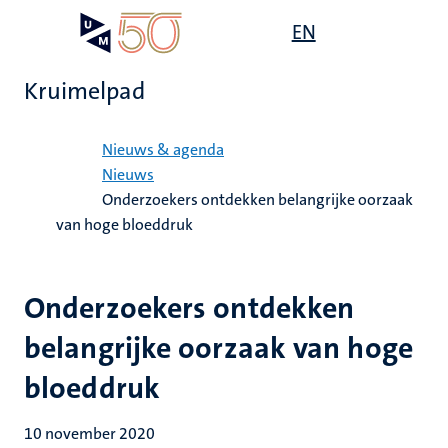
Overslaan
Open
EN
Search
My
en
UM
menu
on
naar
the
Kruimelpad
de
websit
inhoud
Home
gaan
Nieuws & agenda
Nieuws
Onderzoekers ontdekken belangrijke oorzaak
van hoge bloeddruk
Onderzoekers ontdekken
belangrijke oorzaak van hoge
bloeddruk
10 november 2020