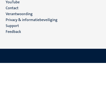
YouTube
Menu
Contact
Verantwoording
footer
Privacy & informatiebeveiliging
(NL)
Support
Feedback