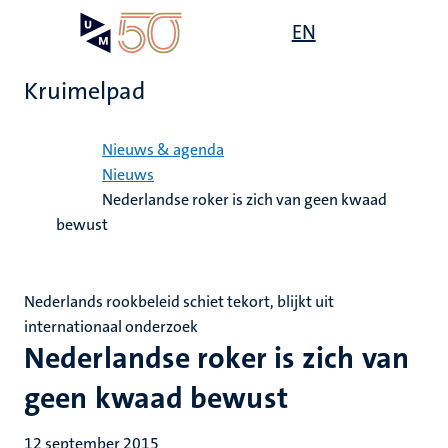
Overslaan
Open
EN
Search
My
en
UM
menu
on
naar
the
Kruimelpad
de
websit
inhoud
Home
gaan
Nieuws & agenda
Nieuws
Nederlandse roker is zich van geen kwaad
bewust
Nederlands rookbeleid schiet tekort, blijkt uit
internationaal onderzoek
Nederlandse roker is zich van
geen kwaad bewust
12 september 2015