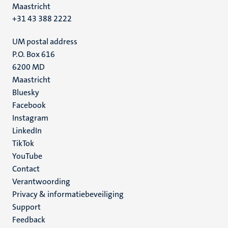
Maastricht
+31 43 388 2222
UM postal address
P.O. Box 616
6200 MD
Maastricht
Social
Bluesky
Facebook
media
Instagram
LinkedIn
TikTok
YouTube
Menu
Contact
Verantwoording
footer
Privacy & informatiebeveiliging
(NL)
Support
Feedback