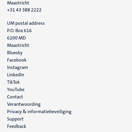
Maastricht
+31 43 388 2222
UM postal address
P.O. Box 616
6200 MD
Maastricht
Social
Bluesky
Facebook
media
Instagram
LinkedIn
TikTok
YouTube
Menu
Contact
Verantwoording
footer
Privacy & informatiebeveiliging
(NL)
Support
Feedback