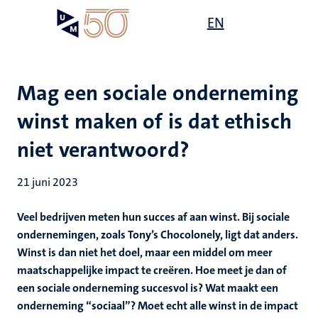
Overslaan
Open
EN
Search
My
en
UM
menu
on
naar
the
de
websit
inhoud
Mag een sociale onderneming
gaan
winst maken of is dat ethisch
niet verantwoord?
21 juni 2023
Veel bedrijven meten hun succes af aan winst. Bij sociale
ondernemingen, zoals Tony’s Chocolonely, ligt dat anders.
Winst is dan niet het doel, maar een middel om meer
maatschappelijke impact te creëren. Hoe meet je dan of
een sociale onderneming succesvol is? Wat maakt een
onderneming “sociaal”? Moet echt alle winst in de impact