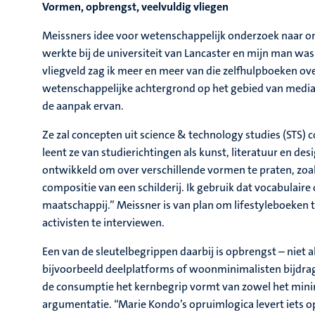
Vormen, opbrengst, veelvuldig vliegen
Meissners idee voor wetenschappelijk onderzoek naar ont
werkte bij de universiteit van Lancaster en mijn man was
vliegveld zag ik meer en meer van die zelfhulpboeken ov
wetenschappelijke achtergrond op het gebied van media 
de aanpak ervan.
Ze zal concepten uit science & technology studies (STS)
leent ze van studierichtingen als kunst, literatuur en 
ontwikkeld om over verschillende vormen te praten, zoal
compositie van een schilderij. Ik gebruik dat vocabulair
maatschappij.” Meissner is van plan om lifestyleboeken t
activisten te interviewen.
Een van de sleutelbegrippen daarbij is opbrengst – niet 
bijvoorbeeld deelplatforms of woonminimalisten bijdrag
de consumptie het kernbegrip vormt van zowel het minimal
argumentatie. “Marie Kondo’s opruimlogica levert iets 