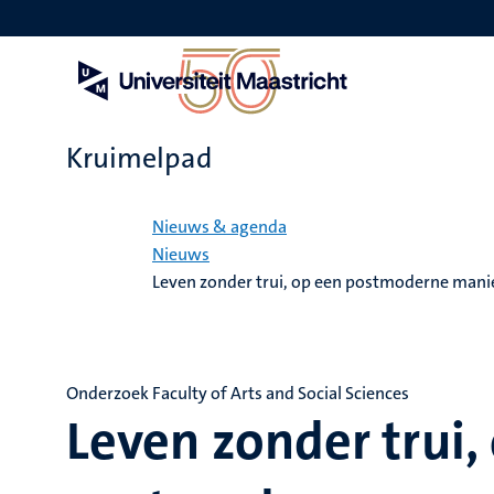
Overslaan
en
naar
de
inhoud
gaan
Kruimelpad
Home
Nieuws & agenda
Nieuws
Leven zonder trui, op een postmoderne mani
Onderzoek Faculty of Arts and Social Sciences
Leven zonder trui,