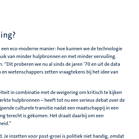
ning?
 een eco-moderne manier: hoe kunnen we de technologie
uik van minder hulpbronnen en met minder vervuiling.
n: “Dit proberen we nu al sinds de jaren ’70 en uit de data
n en wetenschappers zetten vraagtekens bij het idee van
teit in combinatie met de weigering om kritisch te kijken
perkte hulpbronnen – heeft tot nu een serieus debat over de
jpende culturele transitie nadat een maatschappij in een
g terecht is gekomen. Het draait daarbij om een
heid.”
 Je inzetten voor post-groei is politiek niet handig, omdat