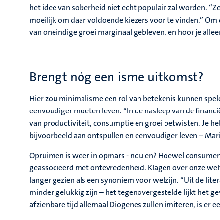
het idee van soberheid niet echt populair zal worden. “Z
moeilijk om daar voldoende kiezers voor te vinden.” Om 
van oneindige groei marginaal gebleven, en hoor je alle
Brengt nóg een isme uitkomst?
Hier zou minimalisme een rol van betekenis kunnen spele
eenvoudiger moeten leven. “In de nasleep van de financië
van productiviteit, consumptie en groei betwisten. Je he
bijvoorbeeld aan ontspullen en eenvoudiger leven – Mari
Opruimen is weer in opmars - nou en? Hoewel consument
geassocieerd met ontevredenheid. Klagen over onze welv
langer gezien als een synoniem voor welzijn. “Uit de lite
minder gelukkig zijn – het tegenovergestelde lijkt het ge
afzienbare tijd allemaal Diogenes zullen imiteren, is er