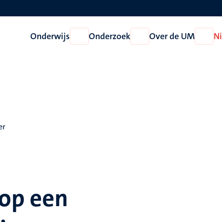
Onderwijs
Onderzoek
Over de UM
N
Open
Open
Open
Onderwijs
Onderzoek
Over
de
UM
er
 op een