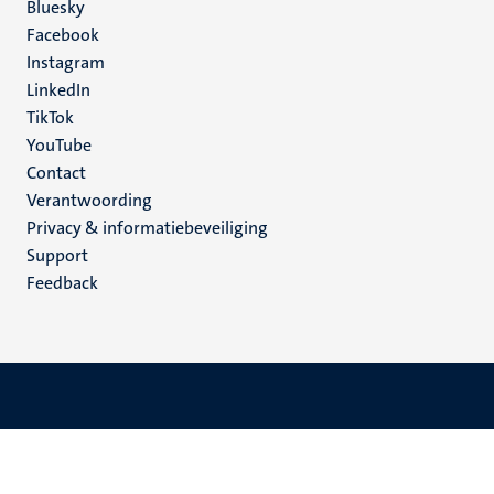
Social
Bluesky
Facebook
media
Instagram
LinkedIn
TikTok
YouTube
Menu
Contact
Verantwoording
footer
Privacy & informatiebeveiliging
(NL)
Support
Feedback