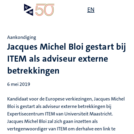
Overslaan
Open
EN
Search
My
en
UM
menu
on
naar
the
de
websit
inhoud
Aankondiging
gaan
Jacques Michel Bloi gestart bij
ITEM als adviseur externe
betrekkingen
6 mei 2019
Kandidaat voor de Europese verkiezingen, Jacques Michel
Bloi is gestart als adviseur externe betrekkingen bij
Expertisecentrum ITEM van Universiteit Maastricht.
Jacques Michel Bloi zal zich gaan inzetten als
vertegenwoordiger van ITEM om derhalve een link te