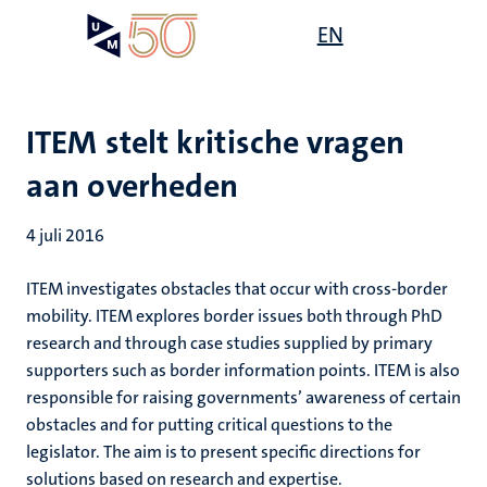
Overslaan
Open
EN
Search
My
en
UM
menu
on
naar
the
de
websit
inhoud
ITEM stelt kritische vragen
gaan
aan overheden
4 juli 2016
ITEM investigates obstacles that occur with cross-border
mobility. ITEM explores border issues both through PhD
research and through case studies supplied by primary
supporters such as border information points. ITEM is also
responsible for raising governments’ awareness of certain
obstacles and for putting critical questions to the
legislator. The aim is to present specific directions for
solutions based on research and expertise.