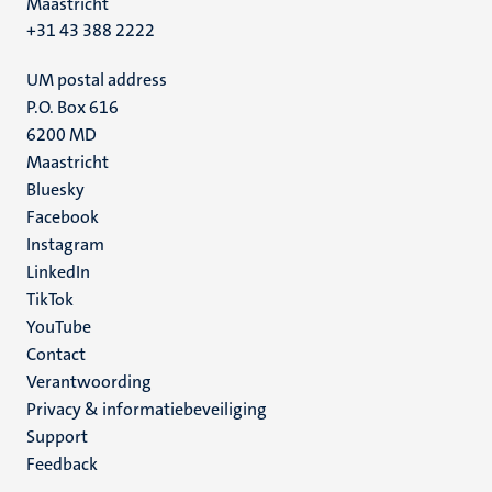
Maastricht
+31 43 388 2222
UM postal address
P.O. Box 616
6200 MD
Maastricht
Social
Bluesky
Facebook
media
Instagram
LinkedIn
TikTok
YouTube
Menu
Contact
Verantwoording
footer
Privacy & informatiebeveiliging
(NL)
Support
Feedback