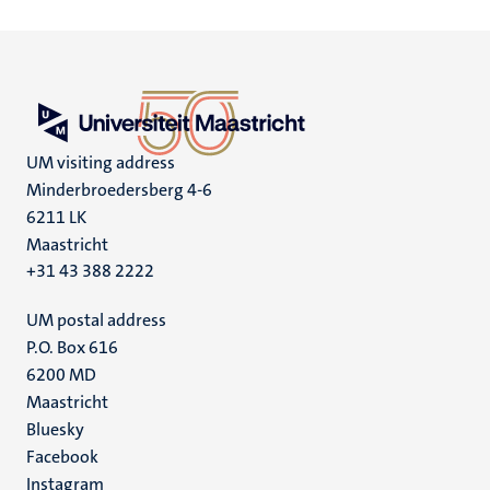
UM visiting address
Minderbroedersberg 4-6
6211 LK
Maastricht
+31 43 388 2222
UM postal address
P.O. Box 616
6200 MD
Maastricht
Social
Bluesky
Facebook
media
Instagram