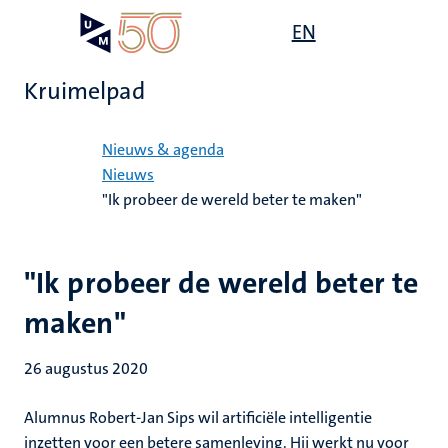
Overslaan
Open
EN
Search
My
en
UM
menu
on
naar
the
Kruimelpad
de
websit
inhoud
Home
gaan
Nieuws & agenda
Nieuws
"Ik probeer de wereld beter te maken"
"Ik probeer de wereld beter te
maken"
26 augustus 2020
Alumnus Robert-Jan Sips wil artificiële intelligentie
inzetten voor een betere samenleving. Hij werkt nu voor