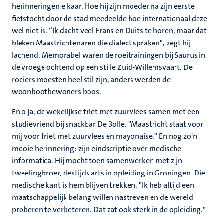
herinneringen elkaar. Hoe hij zijn moeder na zijn eerste
fietstocht door de stad meedeelde hoe internationaal deze
wel niet is. “Ik dacht veel Frans en Duits te horen, maar dat
bleken Maastrichtenaren die dialect spraken", zegt hij
lachend. Memorabel waren de roeitrainingen bij Saurus in
de vroege ochtend op een stille Zuid-Willemsvaart. De
roeiers moesten heel stil zijn, anders werden de
woonbootbewoners boos.
En o ja, de wekelijkse friet met zuurvlees samen met een
studievriend bij snackbar De Bolle. "Maastricht staat voor
mij voor friet met zuurvlees en mayonaise." En nog zo'n
mooie herinnering: zijn eindscriptie over medische
informatica. Hij mocht toen samenwerken met zijn
tweelingbroer, destijds arts in opleiding in Groningen. Die
medische kant is hem blijven trekken. "Ik heb altijd een
maatschappelijk belang willen nastreven en de wereld
proberen te verbeteren. Dat zat ook sterk in de opleiding."