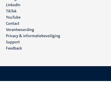
LinkedIn
TikTok
YouTube
Menu
Contact
Verantwoording
footer
Privacy & informatiebeveiliging
(NL)
Support
Feedback