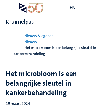
Overslaan
Open
EN
Search
My
en
UM
menu
on
naar
the
Kruimelpad
de
websit
inhoud
Home
gaan
Nieuws & agenda
Nieuws
Het microbioom is een belangrijke sleutel in
kankerbehandeling
Het microbioom is een
belangrijke sleutel in
kankerbehandeling
19 maart 2024