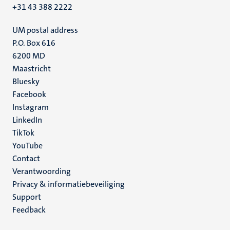
+31 43 388 2222
UM postal address
P.O. Box 616
6200 MD
Maastricht
Social
Bluesky
Facebook
media
Instagram
LinkedIn
TikTok
YouTube
Menu
Contact
Verantwoording
footer
Privacy & informatiebeveiliging
(NL)
Support
Feedback