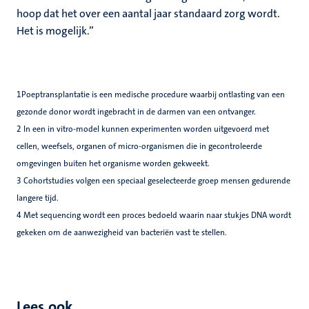
hoop dat het over een aantal jaar standaard zorg wordt.
Het is mogelijk.”
1Poeptransplantatie is een medische procedure waarbij ontlasting van een
gezonde donor wordt ingebracht in de darmen van een ontvanger.
2 In een in vitro-model kunnen experimenten worden uitgevoerd met
cellen, weefsels, organen of micro-organismen die in gecontroleerde
omgevingen buiten het organisme worden gekweekt.
3 Cohortstudies volgen een speciaal geselecteerde groep mensen gedurende
langere tijd.
4 Met sequencing wordt een proces bedoeld waarin naar stukjes DNA wordt
gekeken om de aanwezigheid van bacteriën vast te stellen.
Lees ook