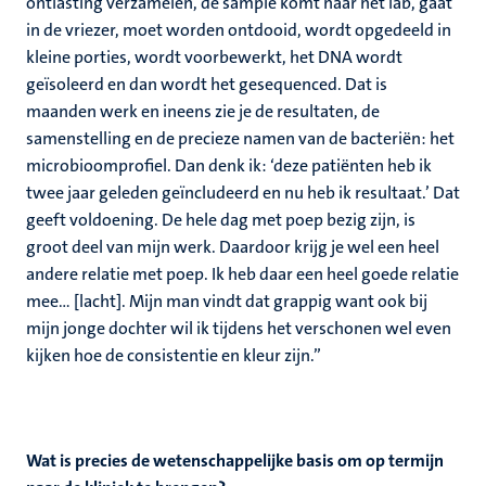
ontlasting verzamelen, de sample komt naar het lab, gaat
in de vriezer, moet worden ontdooid, wordt opgedeeld in
kleine porties, wordt voorbewerkt, het DNA wordt
geïsoleerd en dan wordt het gesequenced. Dat is
maanden werk en ineens zie je de resultaten, de
samenstelling en de precieze namen van de bacteriën: het
microbioomprofiel. Dan denk ik: ‘deze patiënten heb ik
twee jaar geleden geïncludeerd en nu heb ik resultaat.’ Dat
geeft voldoening. De hele dag met poep bezig zijn, is
groot deel van mijn werk. Daardoor krijg je wel een heel
andere relatie met poep. Ik heb daar een heel goede relatie
mee… [lacht]. Mijn man vindt dat grappig want ook bij
mijn jonge dochter wil ik tijdens het verschonen wel even
kijken hoe de consistentie en kleur zijn.”
Wat is precies de wetenschappelijke basis om op termijn