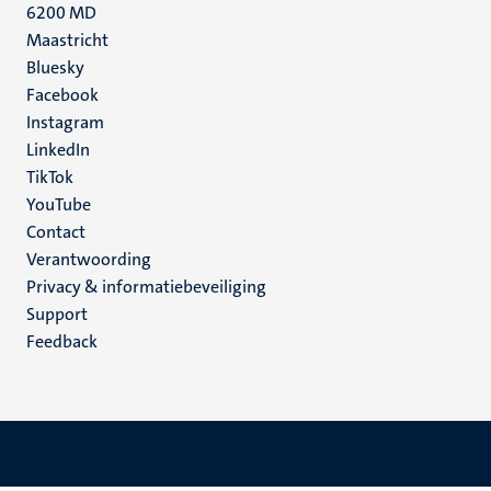
6200 MD
Maastricht
Social
Bluesky
Facebook
media
Instagram
LinkedIn
TikTok
YouTube
Menu
Contact
Verantwoording
footer
Privacy & informatiebeveiliging
(NL)
Support
Feedback