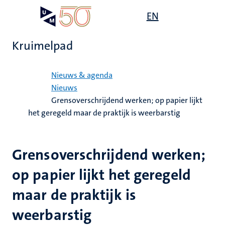
Overslaan
Open
EN
Search
My
en
UM
menu
on
naar
the
Kruimelpad
de
websit
inhoud
Home
gaan
Nieuws & agenda
Nieuws
Grensoverschrijdend werken; op papier lijkt
het geregeld maar de praktijk is weerbarstig
Grensoverschrijdend werken;
op papier lijkt het geregeld
maar de praktijk is
weerbarstig