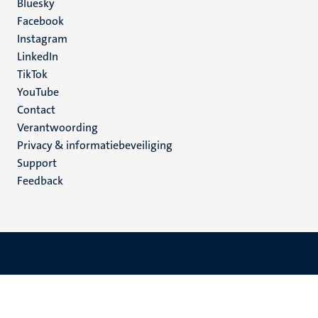
Social
Bluesky
Facebook
media
Instagram
LinkedIn
TikTok
YouTube
Menu
Contact
Verantwoording
footer
Privacy & informatiebeveiliging
(NL)
Support
Feedback