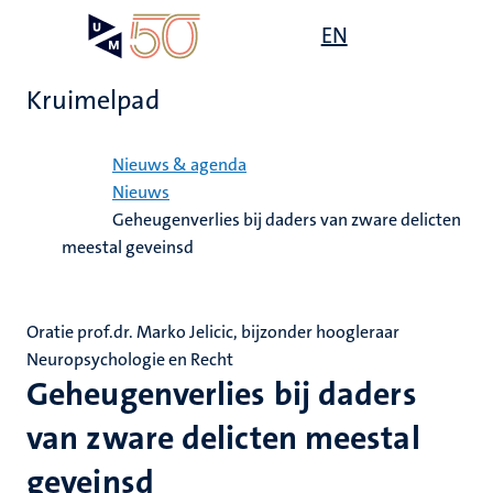
Overslaan
Open
EN
Search
My
en
UM
menu
on
naar
the
Kruimelpad
de
websit
inhoud
Home
gaan
Nieuws & agenda
Nieuws
Geheugenverlies bij daders van zware delicten
meestal geveinsd
Oratie prof.dr. Marko Jelicic, bijzonder hoogleraar
Neuropsychologie en Recht
Geheugenverlies bij daders
van zware delicten meestal
geveinsd