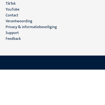
TikTok
YouTube
Menu
Contact
Verantwoording
footer
Privacy & informatiebeveiliging
(NL)
Support
Feedback