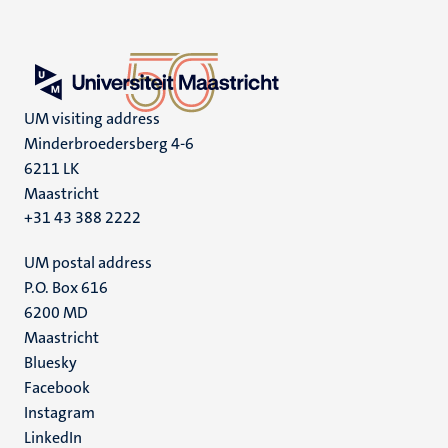
UM visiting address
Minderbroedersberg 4-6
6211 LK
Maastricht
+31 43 388 2222
UM postal address
P.O. Box 616
6200 MD
Maastricht
Social
Bluesky
Facebook
media
Instagram
LinkedIn