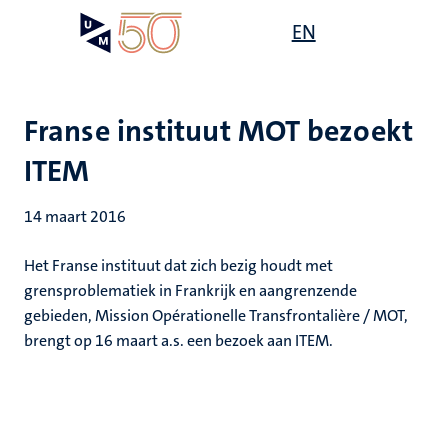
Overslaan
Open
EN
Search
My
en
UM
menu
on
naar
the
de
websit
inhoud
Franse instituut MOT bezoekt
gaan
ITEM
14 maart 2016
Het Franse instituut dat zich bezig houdt met
grensproblematiek in Frankrijk en aangrenzende
gebieden, Mission Opérationelle Transfrontalière / MOT,
brengt op 16 maart a.s. een bezoek aan ITEM.