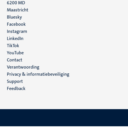
6200 MD
Maastricht
Social
Bluesky
Facebook
media
Instagram
LinkedIn
TikTok
YouTube
Menu
Contact
Verantwoording
footer
Privacy & informatiebeveiliging
(NL)
Support
Feedback