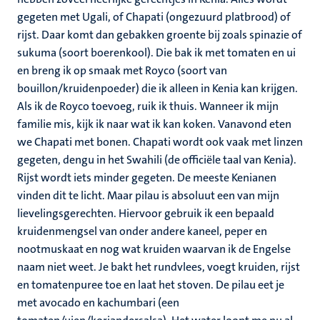
gegeten met Ugali, of Chapati (ongezuurd platbrood) of
rijst. Daar komt dan gebakken groente bij zoals spinazie of
sukuma (soort boerenkool). Die bak ik met tomaten en ui
en breng ik op smaak met Royco (soort van
bouillon/kruidenpoeder) die ik alleen in Kenia kan krijgen.
Als ik de Royco toevoeg, ruik ik thuis. Wanneer ik mijn
familie mis, kijk ik naar wat ik kan koken. Vanavond eten
we Chapati met bonen. Chapati wordt ook vaak met linzen
gegeten, dengu in het Swahili (de officiële taal van Kenia).
Rijst wordt iets minder gegeten. De meeste Kenianen
vinden dit te licht. Maar pilau is absoluut een van mijn
lievelingsgerechten. Hiervoor gebruik ik een bepaald
kruidenmengsel van onder andere kaneel, peper en
nootmuskaat en nog wat kruiden waarvan ik de Engelse
naam niet weet. Je bakt het rundvlees, voegt kruiden, rijst
en tomatenpuree toe en laat het stoven. De pilau eet je
met avocado en kachumbari (een