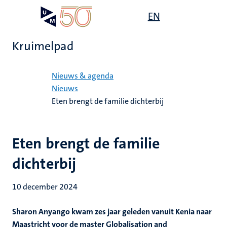
Overslaan
Open
EN
Search
My
en
UM
menu
on
naar
the
Kruimelpad
de
websit
inhoud
Home
gaan
Nieuws & agenda
Nieuws
Eten brengt de familie dichterbij
Eten brengt de familie
dichterbij
10 december 2024
Sharon Anyango kwam zes jaar geleden vanuit Kenia naar
Maastricht voor de master Globalisation and