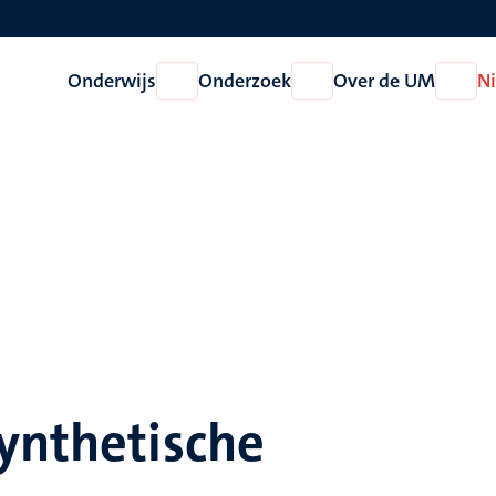
Onderwijs
Onderzoek
Over de UM
N
Open
Open
Open
Onderwijs
Onderzoek
Over
de
UM
synthetische