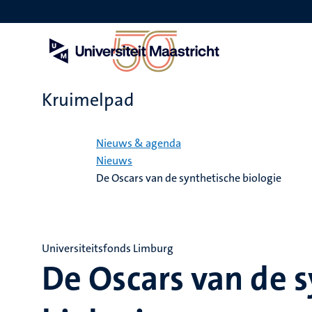
Overslaan
en
naar
de
inhoud
gaan
Kruimelpad
Home
Nieuws & agenda
Nieuws
De Oscars van de synthetische biologie
Universiteitsfonds Limburg
De Oscars van de 