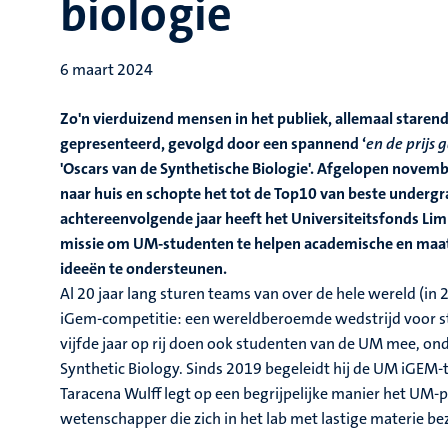
biologie
6 maart 2024
Zo'n vierduizend mensen in het publiek, allemaal star
gepresenteerd, gevolgd door een spannend ‘
en de prijs g
'Oscars van de Synthetische Biologie'. Afgelopen nov
naar huis en schopte het tot de Top10 van beste undergr
achtereenvolgende jaar heeft het Universiteitsfonds Lim
missie om UM-studenten te helpen academische en maa
ideeën te ondersteunen.
Al 20 jaar lang sturen teams van over de hele wereld (in 
iGem-competitie: een wereldberoemde wedstrijd voor st
vijfde jaar op rij doen ook studenten van de UM mee, ond
Synthetic Biology. Sinds 2019 begeleidt hij de UM iGE
Taracena Wulff legt op een begrijpelijke manier het UM-
wetenschapper die zich in het lab met lastige materie bez