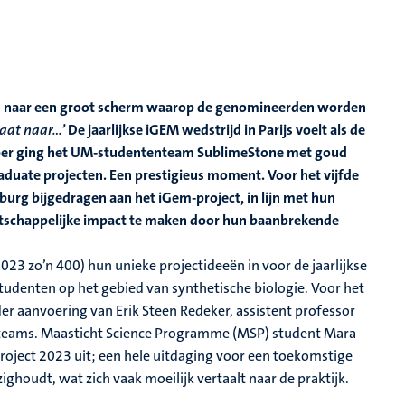
end naar een groot scherm waarop de genomineerden worden
aat naar...’
De jaarlijkse iGEM wedstrijd in Parijs voelt als de
ember ging het UM-studententeam SublimeStone met goud
aduate projecten. Een prestigieus moment. Voor het vijfde
burg bijgedragen aan het iGem-project, in lijn met hun
tschappelijke impact te maken door hun baanbrekende
2023 zo’n 400) hun unieke projectideeën in voor de jaarlijkse
udenten op het gebied van synthetische biologie. Voor het
er aanvoering van Erik Steen Redeker, assistent professor
M-teams. Maasticht Science Programme (MSP) student Mara
project 2023 uit; een hele uitdaging voor een toekomstige
ighoudt, wat zich vaak moeilijk vertaalt naar de praktijk.