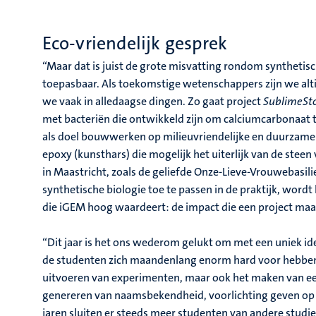
Eco-vriendelijk gesprek
“Maar dat is juist de grote misvatting rondom synthetis
toepasbaar. Als toekomstige wetenschappers zijn we alti
we vaak in alledaagse dingen. Zo gaat project
SublimeSt
met bacteriën die ontwikkeld zijn om calciumcarbonaat 
als doel bouwwerken op milieuvriendelijke en duurzame w
epoxy (kunsthars) die mogelijk het uiterlijk van de ste
in Maastricht, zoals de geliefde Onze-Lieve-Vrouwebasil
synthetische biologie toe te passen in de praktijk, wordt
die iGEM hoog waardeert: de impact die een project maa
“Dit jaar is het ons wederom gelukt om met een uniek idee 
de studenten zich maandenlang enorm hard voor hebben in
uitvoeren van experimenten, maar ook het maken van een
genereren van naamsbekendheid, voorlichting geven op 
jaren sluiten er steeds meer studenten van andere stud