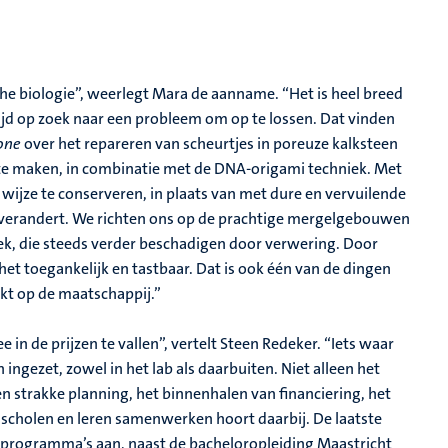
che biologie”, weerlegt Mara de aanname. “Het is heel breed
jd op zoek naar een probleem om op te lossen. Dat vinden
one
over het repareren van scheurtjes in poreuze kalksteen
te maken, in combinatie met de DNA-origami techniek. Met
ijze te conserveren, in plaats van met dure en vervuilende
en verandert. We richten ons op de prachtige mergelgebouwen
iek, die steeds verder beschadigen door verwering. Door
 het toegankelijk en tastbaar. Dat is ook één van de dingen
kt op de maatschappij.”
in de prijzen te vallen”, vertelt Steen Redeker. “Iets waar
gezet, zowel in het lab als daarbuiten. Niet alleen het
 strakke planning, het binnenhalen van financiering, het
scholen en leren samenwerken hoort daarbij. De laatste
ieprogramma’s aan, naast de bacheloropleiding Maastricht