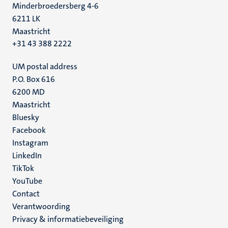
Minderbroedersberg 4-6
6211 LK
Maastricht
+31 43 388 2222
UM postal address
P.O. Box 616
6200 MD
Maastricht
Social
Bluesky
Facebook
media
Instagram
LinkedIn
TikTok
YouTube
Menu
Contact
Verantwoording
footer
Privacy & informatiebeveiliging
(NL)