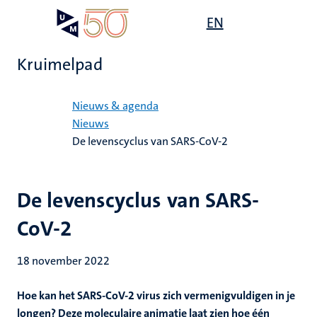
Overslaan
Open
EN
Search
My
en
UM
menu
on
naar
the
Kruimelpad
de
websit
inhoud
Home
gaan
Nieuws & agenda
Nieuws
De levenscyclus van SARS-CoV-2
De levenscyclus van SARS-
CoV-2
18 november 2022
Hoe kan het SARS-CoV-2 virus zich vermenigvuldigen in je
longen? Deze moleculaire animatie laat zien hoe één