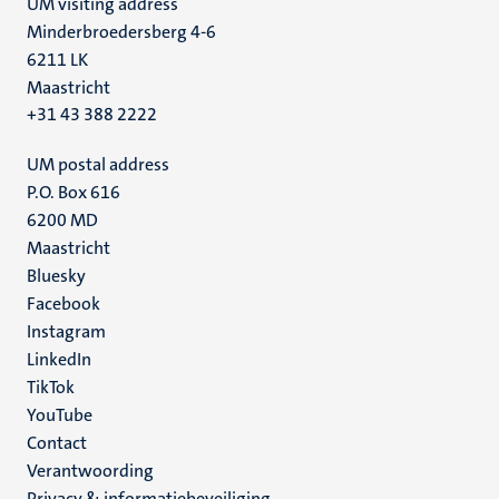
UM visiting address
Minderbroedersberg 4-6
6211 LK
Maastricht
+31 43 388 2222
UM postal address
P.O. Box 616
6200 MD
Maastricht
Social
Bluesky
Facebook
media
Instagram
LinkedIn
TikTok
YouTube
Menu
Contact
Verantwoording
footer
Privacy & informatiebeveiliging