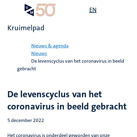
Overslaan
Open
EN
Search
My
en
UM
menu
on
naar
the
Kruimelpad
de
websit
inhoud
Home
gaan
Nieuws & agenda
Nieuws
De levenscyclus van het coronavirus in beeld
gebracht
De levenscyclus van het
coronavirus in beeld gebracht
5 december 2022
Het coronavirus is onderdeel geworden van onze