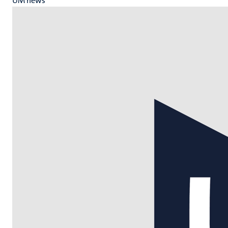
UM news