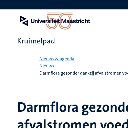
Overslaan
en
naar
de
inhoud
gaan
Kruimelpad
Home
Nieuws & agenda
Nieuws
Darmflora gezonder dankzij afvalstromen vo
Darmflora gezonde
afvalstromen voed