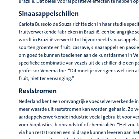
Brazilië. Dat bleek vooral positieve effecten te hebben 
Sinaasappelschillen
Carlota Bussolo de Souza richtte zich in haar studie spec
fruitverwerkende fabrieken in Brazilië, een belangrijke se
wordt in Brazilië verwerkt tot bijvoorbeeld sinaasappel
soorten groente en fruit: cassave, sinaasappels en passi
om goed te kunnen toedienen aan de kunstdarmen in Venlo
specifieke combinatie van vezels uit de schillen die een p
professor Venema toe. “Dit moet je overigens wel zien a
fruit, niet ter vervanging.”
Reststromen
Nederland kent een omvangrijke voedselverwerkende indus
meer waarde uit reststromen kan worden gehaald. Zo wo
aardappelverwerkende industrie veelal gebruikt voor ve
voor bioplastics, biobrandstof of chemicaliën. “Het zou to
via hun reststromen een bijdrage kunnen leveren aan he