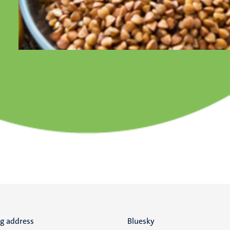
ng address
Social
Bluesky