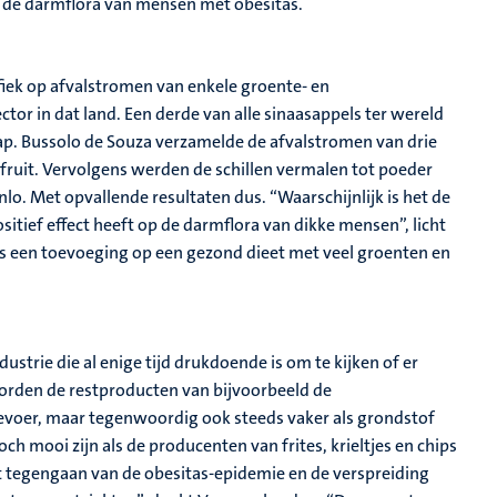
op de darmflora van mensen met obesitas.
ifiek op afvalstromen van enkele groente- en
ctor in dat land. Een derde van alle sinaasappels ter wereld
sap. Bussolo de Souza verzamelde de afvalstromen van drie
efruit. Vervolgens werden de schillen vermalen tot poeder
. Met opvallende resultaten dus. “Waarschijnlijk is het de
ositief effect heeft op de darmflora van dikke mensen”, licht
ls een toevoeging op een gezond dieet met veel groenten en
trie die al enige tijd drukdoende is om te kijken of er
rden de restproducten van bijvoorbeeld de
evoer, maar tegenwoordig ook steeds vaker als grondstof
ch mooi zijn als de producenten van frites, krieltjes en chips
t tegengaan van de obesitas-epidemie en de verspreiding