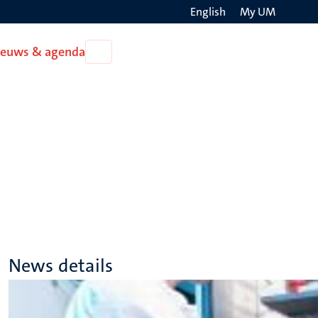
English
My UM
Search
ieuws & agenda
Open
on
Nieuws
the
&
agenda
websit
News details