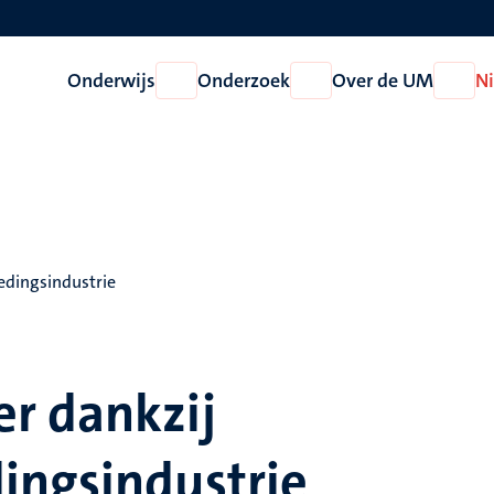
Onderwijs
Onderzoek
Over de UM
N
Open
Open
Open
Onderwijs
Onderzoek
Over
de
UM
edingsindustrie
r dankzij
ingsindustrie