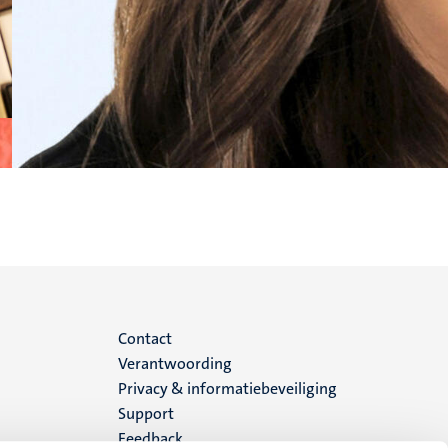
Menu
Contact
Verantwoording
footer
Privacy & informatiebeveiliging
Support
(NL)
Feedback