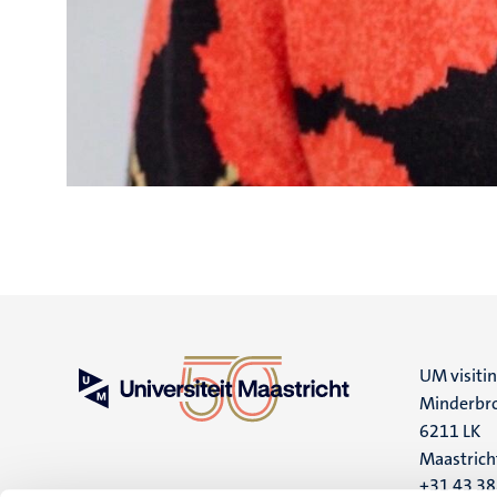
UM visiti
Minderbro
6211 LK
Maastrich
+31 43 3