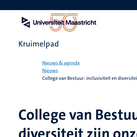
Overslaan
en
naar
de
inhoud
gaan
Kruimelpad
Home
Nieuws & agenda
Nieuws
College van Bestuur: inclusiviteit en diversitei
College van Bestuur
diversiteit zijn on