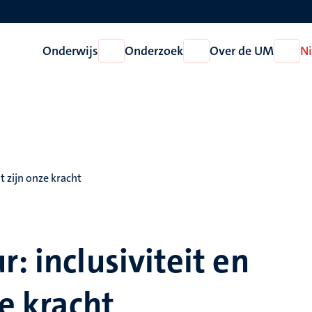
Onderwijs
Onderzoek
Over de UM
N
Open
Open
Open
Onderwijs
Onderzoek
Over
de
UM
t zijn onze kracht
: inclusiviteit en
ze kracht