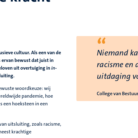
“
Niemand kan
usieve cultuur. Als een van de
 ervan bewust dat juist in
racisme en d
geloven uit overtuiging in
in
-
uitdaging v
luiting.
bewuste woordkeuze: wij
College van Bestuur
wereldwijde pandemie, hoe
s een hoeksteen in een
n uitsluiting, zoals racisme,
meest krachtige