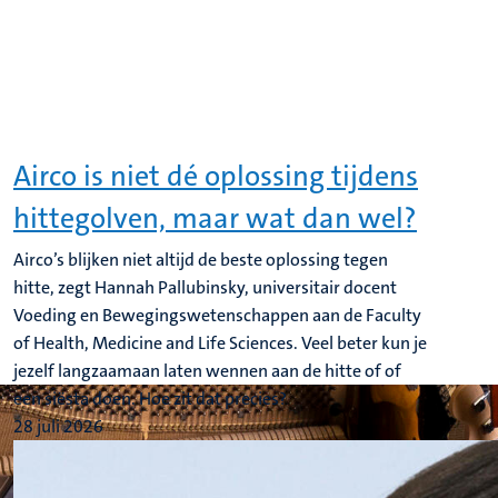
Airco is niet dé oplossing tijdens
hittegolven, maar wat dan wel?
Airco’s blijken niet altijd de beste oplossing tegen
hitte, zegt Hannah Pallubinsky, universitair docent
Voeding en Bewegingswetenschappen aan de Faculty
of Health, Medicine and Life Sciences. Veel beter kun je
jezelf langzaamaan laten wennen aan de hitte of of
een siësta doen. Hoe zit dat precies?
28 juli 2026