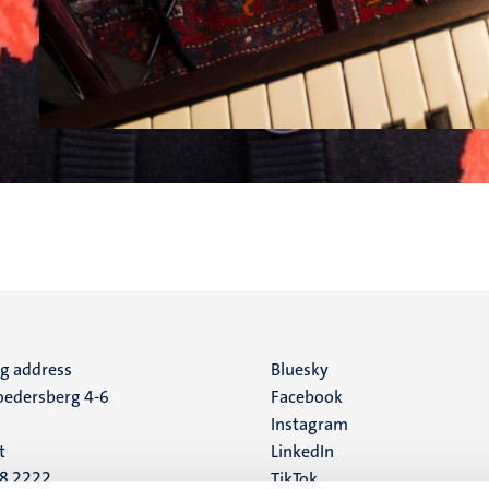
ng address
Social
Bluesky
edersberg 4-6
Facebook
media
Instagram
t
LinkedIn
88 2222
TikTok