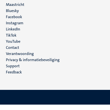
Maastricht
Social
Bluesky
Facebook
media
Instagram
LinkedIn
TikTok
YouTube
Menu
Contact
Verantwoording
footer
Privacy & informatiebeveiliging
(NL)
Support
Feedback