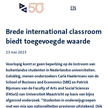
Overslaan
Open
EN
Search
My
en
UM
menu
on
naar
the
de
websit
inhoud
Brede international classroom
gaan
biedt toegevoegde waarde
23 mei 2023
Voorlopig komt er geen beperking op de instroom van
buitenlandse studenten in Nederlandse universiteiten.
Gelukkig, menen onderzoekers Carla Haelermans van de
School of Business and Economics (SBE) en Patrick
Bijsmans van de Faculty of Arts and Social Sciences
(FASoS) van Universiteit Maastricht op basis van bijna
afgerond onderzoek. “Studenten in onderwijsgroepen
met een mix aan nationaliteiten presteren uitstekend. Oók