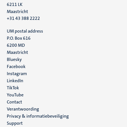
6211 LK
Maastricht
+31 43 388 2222
UM postal address
P.O. Box 616
6200 MD
Maastricht
Social
Bluesky
Facebook
media
Instagram
LinkedIn
TikTok
YouTube
Menu
Contact
Verantwoording
footer
Privacy & informatiebeveiliging
(NL)
Support