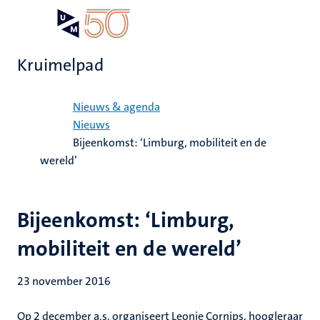
Overslaan
Open
Search
My
en
UM
menu
on
naar
the
Kruimelpad
de
websit
inhoud
Home
gaan
Nieuws & agenda
Nieuws
Bijeenkomst: ‘Limburg, mobiliteit en de
wereld’
Bijeenkomst: ‘Limburg,
mobiliteit en de wereld’
23 november 2016
Op 2 december a.s. organiseert Leonie Cornips, hoogleraar