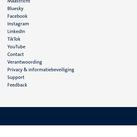
Maastricht
Social
Bluesky
Facebook
media
Instagram
LinkedIn
TikTok
YouTube
Menu
Contact
Verantwoording
footer
Privacy & informatiebeveiliging
(NL)
Support
Feedback