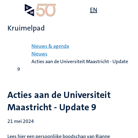
Overslaan
Open
EN
Search
My
en
UM
menu
on
naar
the
Kruimelpad
de
websit
inhoud
Home
gaan
Nieuws & agenda
Nieuws
Acties aan de Universiteit Maastricht - Update
9
Acties aan de Universiteit
Maastricht - Update 9
21 mei 2024
Lees hier een persoonlijke boodschap van Rianne