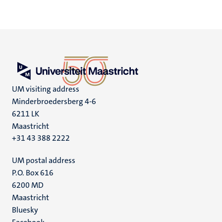
UM visiting address
Minderbroedersberg 4-6
6211 LK
Maastricht
+31 43 388 2222
UM postal address
P.O. Box 616
6200 MD
Maastricht
Social
Bluesky