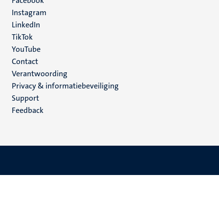
Facebook
media
Instagram
LinkedIn
TikTok
YouTube
Menu
Contact
Verantwoording
footer
Privacy & informatiebeveiliging
(NL)
Support
Feedback