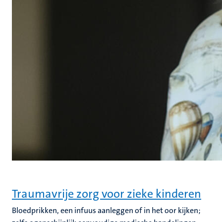
Traumavrije zorg voor zieke kinderen
Bloedprikken, een infuus aanleggen of in het oor kijken;