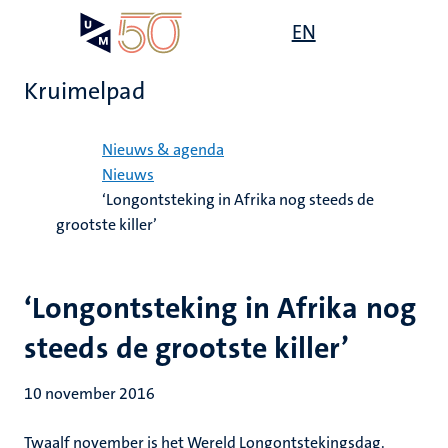
Overslaan
Open
EN
Search
My
en
UM
menu
on
naar
the
Kruimelpad
de
websit
inhoud
Home
gaan
Nieuws & agenda
Nieuws
‘Longontsteking in Afrika nog steeds de
grootste killer’
‘Longontsteking in Afrika nog
steeds de grootste killer’
10 november 2016
Twaalf november is het Wereld Longontstekingsdag.