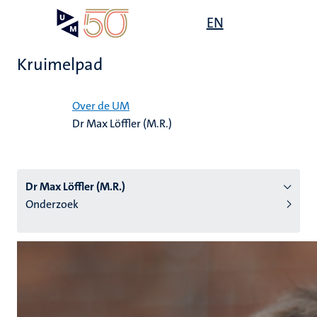
Overslaan
Open
EN
Search
My
en
UM
menu
on
naar
the
Kruimelpad
de
websit
inhoud
Home
gaan
Over de UM
Dr Max Löffler (M.R.)
tie
s
Dr Max Löffler (M.R.)
Onderzoek