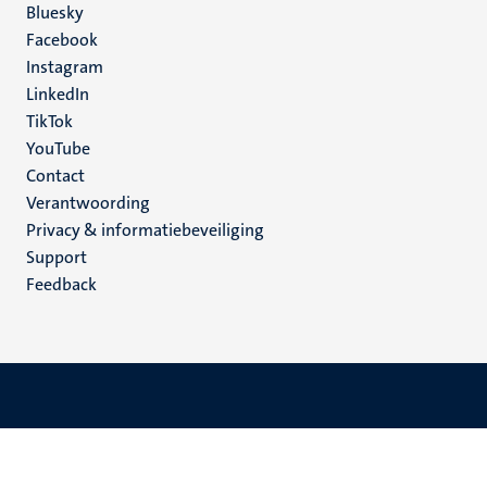
Social
Bluesky
Facebook
media
Instagram
LinkedIn
TikTok
YouTube
Menu
Contact
Verantwoording
footer
Privacy & informatiebeveiliging
(NL)
Support
Feedback