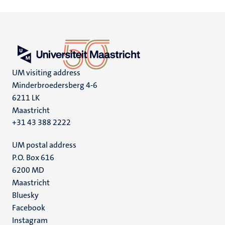
UM visiting address
Minderbroedersberg 4-6
6211 LK
Maastricht
+31 43 388 2222
UM postal address
P.O. Box 616
6200 MD
Maastricht
Social
Bluesky
Facebook
media
Instagram