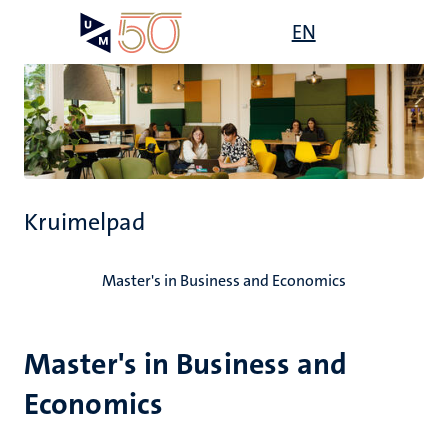
Overslaan
Open
EN
Search
My
en
UM
menu
on
naar
the
de
websit
inhoud
gaan
Kruimelpad
Home
Master's in Business and Economics
Master's in Business and
Economics