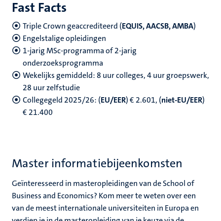
Fast Facts
Triple Crown geaccrediteerd
(
EQUIS, AACSB, AMBA
)
Engelstalige opleidingen
1-jarig MSc-programma of 2-jarig
onderzoeksprogramma
Wekelijks gemiddeld: 8 uur colleges, 4 uur groepswerk,
28 uur zelfstudie
Collegegeld 2025/26: (
EU/EER
) € 2.601, (
niet-EU/EER
)
€ 21.400
Master informatiebijeenkomsten
Geïnteresseerd in masteropleidingen van de School of
Business and Economics? Kom meer te weten over een
van de meest internationale universiteiten in Europa en
verdiep je in de masteropleiding van je keuze via de