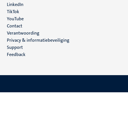
LinkedIn
TikTok
YouTube
Menu
Contact
Verantwoording
footer
Privacy & informatiebeveiliging
(NL)
Support
Feedback