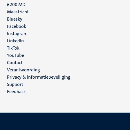
6200 MD
Maastricht
Social
Bluesky
Facebook
media
Instagram
LinkedIn
TikTok
YouTube
Menu
Contact
Verantwoording
footer
Privacy & informatiebeveiliging
(NL)
Support
Feedback