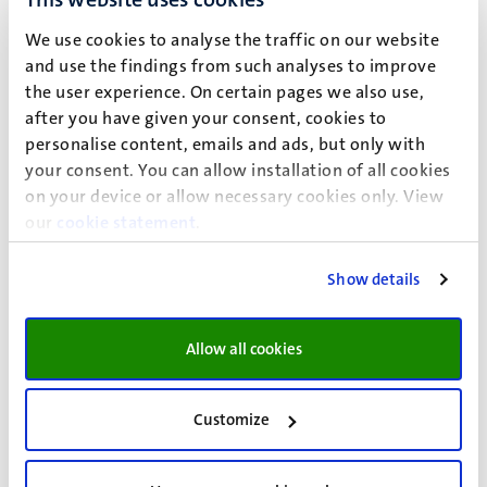
In de twee vervolgstudies is die vragenlijst getest en is
We use cookies to analyse the traffic on our website
gebleken dat het zelfbeeld inderdaad een extra variabele is
and use the findings from such analyses to improve
en dus meegenomen moet worden. Onderzoekers en
the user experience. On certain pages we also use,
uitvoerders van o.a. de gezondheidszorg vinden in de
after you have given your consent, cookies to
thesis een nieuwe, duidelijke definitie van wat
personalise content, emails and ads, but only with
zelfidentiteit is, hoe het te meten en enkele suggesties
your consent. You can allow installation of all cookies
voor implementatie.
on your device or allow necessary cookies only. View
our
cookie statement
.
Klik
hier
voor de livestream.
Show details
Allow all cookies
Event details
Faculty of Psychology and Neuroscience
Customize
Bestuursgebouw