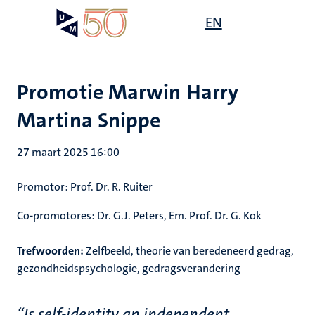
Overslaan
Open
EN
Search
My
en
UM
menu
on
naar
the
de
websit
inhoud
Promotie Marwin Harry
gaan
Martina Snippe
27 maart 2025 16:00
Promotor: Prof. Dr. R. Ruiter
Co-promotores: Dr. G.J. Peters, Em. Prof. Dr. G. Kok
Trefwoorden:
Zelfbeeld, theorie van beredeneerd gedrag,
gezondheidspsychologie, gedragsverandering
“Is self-identity an independent