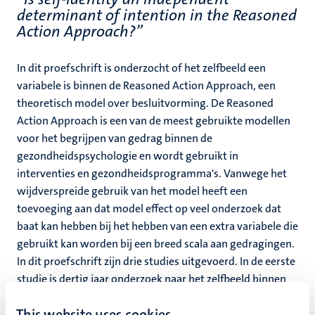
determinant of intention in the Reasoned
Action Approach?”
In dit proefschrift is onderzocht of het zelfbeeld een
variabele is binnen de Reasoned Action Approach, een
theoretisch model over besluitvorming. De Reasoned
Action Approach is een van de meest gebruikte modellen
voor het begrijpen van gedrag binnen de
gezondheidspsychologie en wordt gebruikt in
interventies en gezondheidsprogramma's. Vanwege het
wijdverspreide gebruik van het model heeft een
toevoeging aan dat model effect op veel onderzoek dat
baat kan hebben bij het hebben van een extra variabele die
gebruikt kan worden bij een breed scala aan gedragingen.
In dit proefschrift zijn drie studies uitgevoerd. In de eerste
studie is dertig jaar onderzoek naar het zelfbeeld binnen
Reasoned Action bestudeerd en dit heeft geresulteerd in
This website uses cookies
een nieuwe definitie en een nieuwe zelfbeeld vragenlijst.