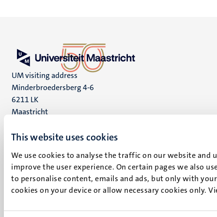
UM visiting address
Minderbroedersberg 4-6
6211 LK
Maastricht
+31 43 388 2222
This website uses cookies
UM postal address
We use cookies to analyse the traffic on our website and 
P.O. Box 616
improve the user experience. On certain pages we also use
6200 MD
to personalise content, emails and ads, but only with your 
Maastricht
cookies on your device or allow necessary cookies only. V
Social
Bluesky
Facebook
media