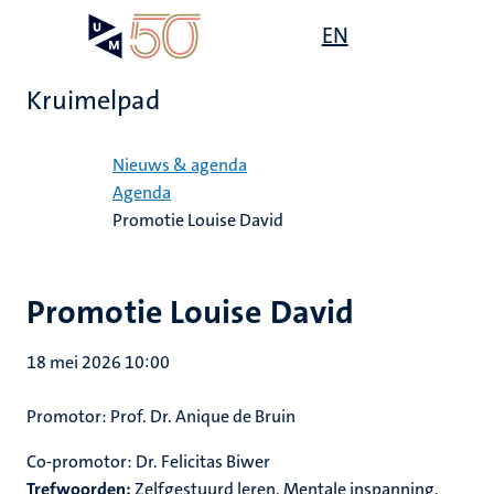
Overslaan
Open
EN
Search
My
en
UM
menu
on
naar
the
Kruimelpad
de
websit
inhoud
Home
gaan
Nieuws & agenda
Agenda
Promotie Louise David
Promotie Louise David
18 mei 2026 10:00
Promotor:
Prof. Dr. Anique de Bruin
Co-promotor:
Dr. Felicitas Biwer
Trefwoorden:
Zelfgestuurd leren, Mentale inspanning,