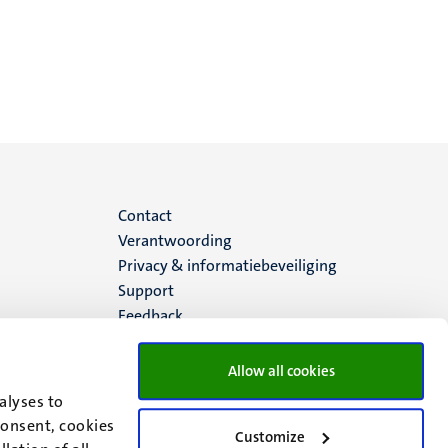
Menu
Contact
Verantwoording
footer
Privacy & informatiebeveiliging
Support
(NL)
Feedback
Allow all cookies
alyses to
consent, cookies
Customize