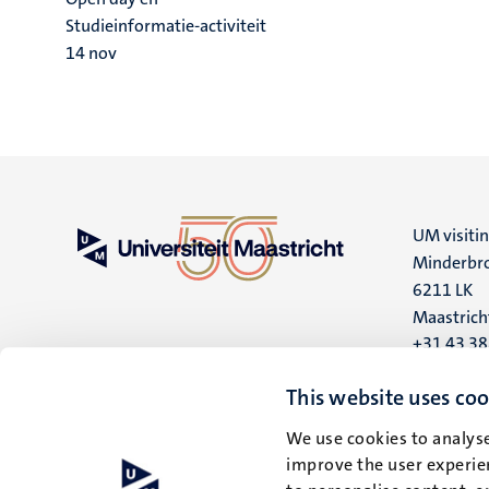
Studieinformatie-activiteit
14
nov
UM visiti
Minderbro
6211 LK
Maastrich
+31 43 3
UM postal
This website uses coo
P.O. Box 6
We use cookies to analyse
6200 MD
improve the user experien
Maastrich