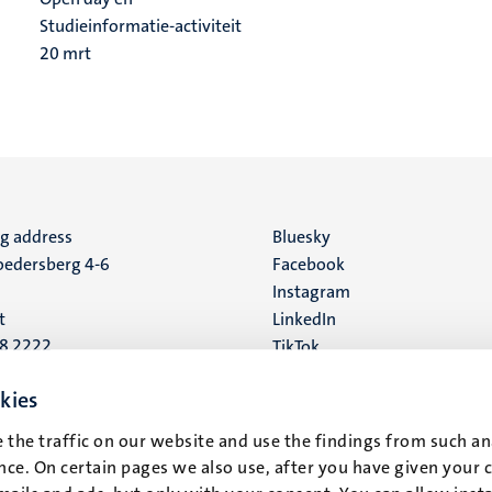
Studieinformatie-activiteit
20
mrt
ng address
Social
Bluesky
edersberg 4-6
Facebook
media
Instagram
t
LinkedIn
88 2222
TikTok
YouTube
 address
kies
16
 the traffic on our website and use the findings from such an
ce. On certain pages we also use, after you have given your 
t