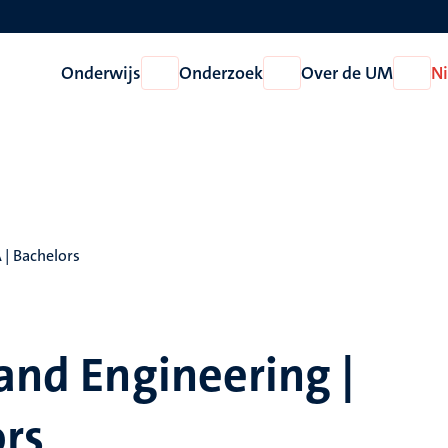
Onderwijs
Onderzoek
Over de UM
N
Open
Open
Open
Onderwijs
Onderzoek
Over
de
UM
 | Bachelors
 and Engineering |
ors