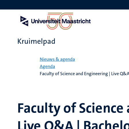
Overslaan
en
naar
de
inhoud
gaan
Kruimelpad
Home
Nieuws & agenda
Agenda
Faculty of Science and Engineering | Live Q&A
Faculty of Science
Live Q&A | Bachel